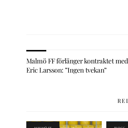
Malmö FF förlänger kontraktet med
Eric Larsson: ”Ingen tvekan”
RE
MALMÖ FF
BLOGG