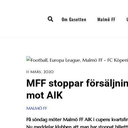
Skip
to
Search
content
Om Gasetten
Malmö FF
11 MARS, 2020
MFF stoppar försäljni
mot AIK
MALMÖ FF
På söndag möter Malmö FF AIK i cupens kvartsfin
Nu meddelar klubben att man har stoppat biljett