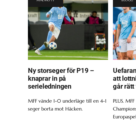
Ny storseger för P19 –
Uefaran
knaprar in på
att lott
serieledningen
går rätt
MFF vände 1-0 underläge till en 4-1
PLUS. MFF
seger borta mot Häcken.
Champions 
Europaspel