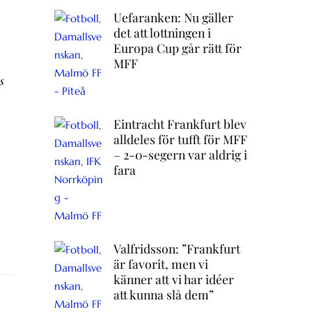
Uefaranken: Nu gäller
det att lottningen i
Europa Cup går rätt för
MFF
s
Eintracht Frankfurt blev
alldeles för tufft för MFF
– 2-0-segern var aldrig i
fara
Valfridsson: ”Frankfurt
är favorit, men vi
känner att vi har idéer
att kunna slå dem”