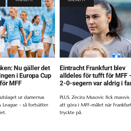
ken: Nu gäller det
Eintracht Frankfurt blev
ningen i Europa Cup
alldeles för tufft för MFF 
 för MFF
2-0-segern var aldrig i fa
 utslaget ur damernas
PLUS. Zecira Musovic fick massvis
League – så fortsätter
att göra i MFF-målet när Frankfur
et.
tryckte på.