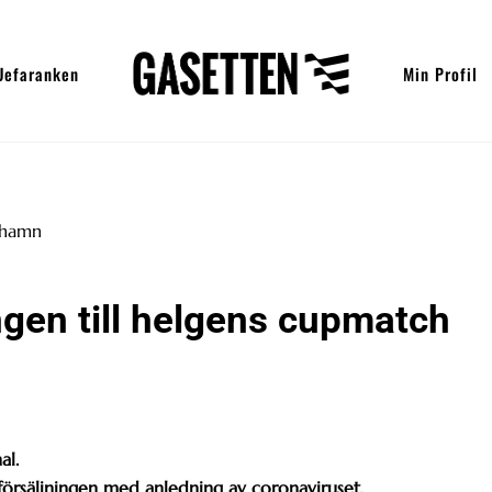
Uefaranken
Min Profil
ngen till helgens cupmatch
al.
försäljningen med anledning av coronaviruset.