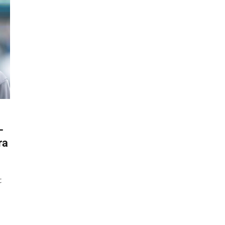
–
ra
t