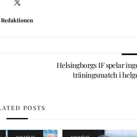
Redaktionen
Helsingborgs IF spelar ing
träningsmatch i helg
LATED POSTS
,
MALMÖ FF
MALMÖ FF