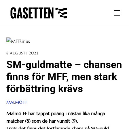
Skip
to
Men
content
8 AUGUSTI, 2022
SM-guldmatte – chansen
finns för MFF, men stark
förbättring krävs
MALMÖ FF
Malmö FF har tappat poäng i nästan lika många
matcher (8) som de har vunnit (9).
Trots det finns det fortfarande chans på SM-guld.