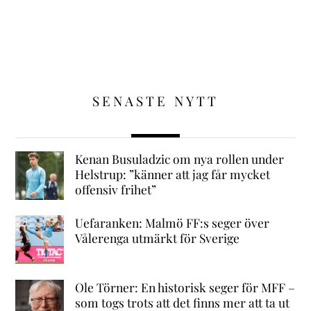
SENASTE NYTT
Kenan Busuladzic om nya rollen under
Helstrup: ”känner att jag får mycket
offensiv frihet”
Uefaranken: Malmö FF:s seger över
Vålerenga utmärkt för Sverige
Ole Törner: En historisk seger för MFF –
som togs trots att det finns mer att ta ut