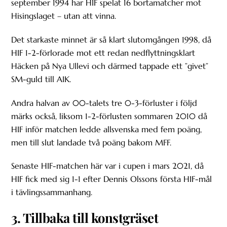
september 1994 har HIF spelat 16 bortamatcher mot
Hisingslaget – utan att vinna.
Det starkaste minnet är så klart slutomgången 1998, då
HIF 1-2-förlorade mot ett redan nedflyttningsklart
Häcken på Nya Ullevi och därmed tappade ett ”givet”
SM-guld till AIK.
Andra halvan av 00-talets tre 0-3-förluster i följd
märks också, liksom 1-2-förlusten sommaren 2010 då
HIF inför matchen ledde allsvenska med fem poäng,
men till slut landade två poäng bakom MFF.
Senaste HIF-matchen här var i cupen i mars 2021, då
HIF fick med sig 1-1 efter Dennis Olssons första HIF-mål
i tävlingssammanhang.
3. Tillbaka till konstgräset