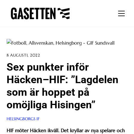
Skip
to
Men
content
8 AUGUSTI, 2022
Sex punkter inför
Häcken–HIF: ”Lagdelen
som är hoppet på
omöjliga Hisingen”
HELSINGBORGS IF
HIF möter Häcken ikväll. Det kryllar av nya spelare och