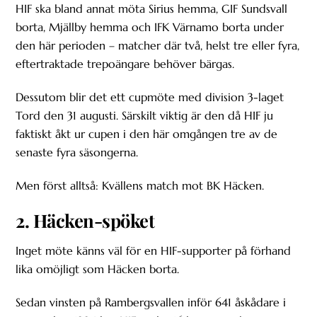
HIF ska bland annat möta Sirius hemma, GIF Sundsvall
borta, Mjällby hemma och IFK Värnamo borta under
den här perioden – matcher där två, helst tre eller fyra,
eftertraktade trepoängare behöver bärgas.
Dessutom blir det ett cupmöte med division 3-laget
Tord den 31 augusti. Särskilt viktig är den då HIF ju
faktiskt åkt ur cupen i den här omgången tre av de
senaste fyra säsongerna.
Men först alltså: Kvällens match mot BK Häcken.
2. Häcken-spöket
Inget möte känns väl för en HIF-supporter på förhand
lika omöjligt som Häcken borta.
Sedan vinsten på Rambergsvallen inför 641 åskådare i