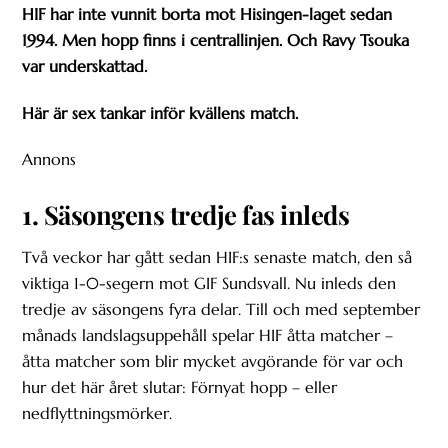
HIF har inte vunnit borta mot Hisingen-laget sedan
1994. Men hopp finns i centrallinjen. Och Ravy Tsouka
var underskattad.
Här är sex tankar inför kvällens match.
Annons
1. Säsongens tredje fas inleds
Två veckor har gått sedan HIF:s senaste match, den så
viktiga 1-0-segern mot GIF Sundsvall. Nu inleds den
tredje av säsongens fyra delar. Till och med september
månads landslagsuppehåll spelar HIF åtta matcher –
åtta matcher som blir mycket avgörande för var och
hur det här året slutar: Förnyat hopp – eller
nedflyttningsmörker.