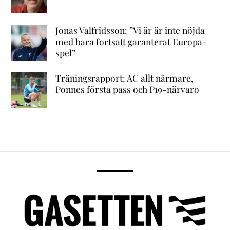
Jonas Valfridsson: ”Vi är är inte nöjda
med bara fortsatt garanterat Europa-
spel”
Träningsrapport: AC allt närmare,
Ponnes första pass och P19-närvaro