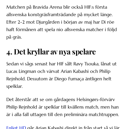
Matchen på Bravida Arena blir också HIF:s första
allsvenska konstgräsframträdande på mycket länge.
Efter 2-2 mot Djurgården i början av maj har Di röe
haft förmånen att spela nio allsvenska matcher i följd
på gräs.
4. Det kryllar av nya spelare
Sedan vi sågs senast har HIF sålt Ravy Tsouka, lånat ut
Lucas Lingman och värvat Arian Kabashi och Philip
Rejnhold. Dessutom är Diego Fumaça äntligen helt
spelklar.
Det återstår att se om gårdagens Helsingørs-förvärv
Philip Rejnhold är spelklar till kvällens match, men han
är i alla fall uttagen till den preliminära matchtruppen.
Enligt HD
går Arian Kabashi direkt in från start så vi lär