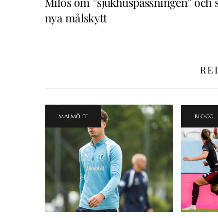
Milos om ”sjukhuspassningen” och 
nya målskytt
RE
MALMÖ FF
BLOGG