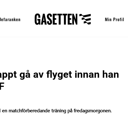
Uefaranken
Min Profil
ppt gå av flyget innan han
F
d en matchförberedande träning på fredagsmorgonen.