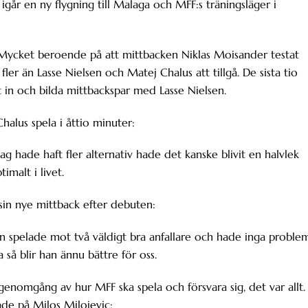
h igår en ny flygning till Malaga och MFF:s träningsläger i
. Mycket beroende på att mittbacken Niklas Moisander testat
fler än Lasse Nielsen och Matej Chalus att tillgå. De sista tio
t in och bilda mittbackspar med Lasse Nielsen.
alus spela i åttio minuter:
ag hade haft fler alternativ hade det kanske blivit en halvlek
timalt i livet.
in nye mittback efter debuten:
Han spelade mot två väldigt bra anfallare och hade inga proble
 så blir han ännu bättre för oss.
enomgång av hur MFF ska spela och försvara sig, det var allt.
rade på Milos Milojevic: