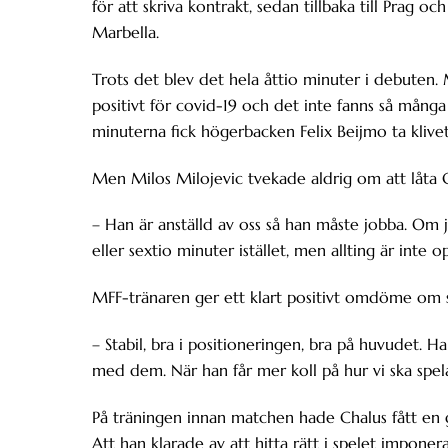
för att skriva kontrakt, sedan tillbaka till Prag oc
Marbella.
Trots det blev det hela åttio minuter i debuten
positivt för covid-19 och det inte fanns så många 
minuterna fick högerbacken Felix Beijmo ta klive
Men Milos Milojevic tvekade aldrig om att låta Ch
– Han är anställd av oss så han måste jobba. Om j
eller sextio minuter istället, men allting är inte op
MFF-tränaren ger ett klart positivt omdöme om s
– Stabil, bra i positioneringen, bra på huvudet. 
med dem. När han får mer koll på hur vi ska spela
På träningen innan matchen hade Chalus fått en g
Att han klarade av att hitta rätt i spelet impone