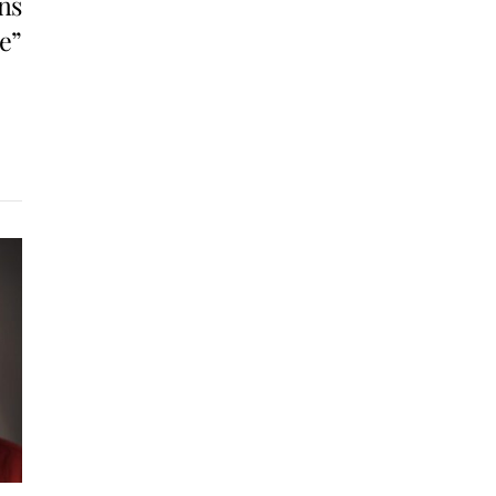
ns
e”