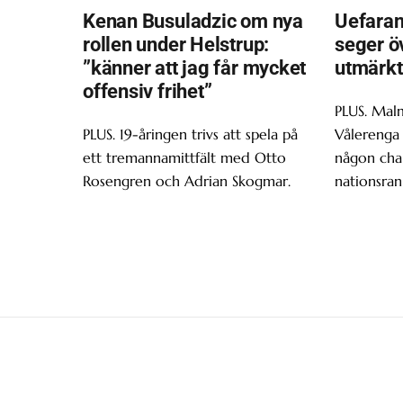
Kenan Busuladzic om nya
Uefaran
rollen under Helstrup:
seger ö
”känner att jag får mycket
utmärkt
offensiv frihet”
PLUS. Malm
PLUS. 19-åringen trivs att spela på
Vålerenga 
ett tremannamittfält med Otto
någon chan
Rosengren och Adrian Skogmar.
nationsran