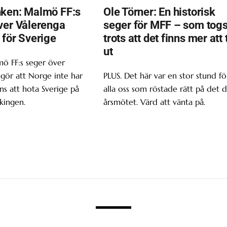
ken: Malmö FF:s
Ole Törner: En historisk
ver Vålerenga
seger för MFF – som tog
 för Sverige
trots att det finns mer att 
ut
ö FF:s seger över
gör att Norge inte har
PLUS. Det här var en stor stund fö
s att hota Sverige på
alla oss som röstade rätt på det d
kingen.
årsmötet. Värd att vänta på.