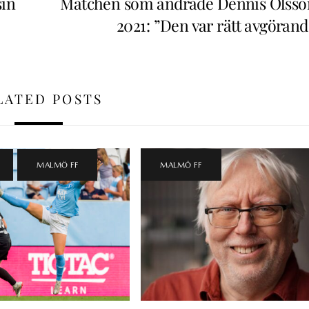
sin
Matchen som ändrade Dennis Olsso
2021: ”Den var rätt avgörand
LATED POSTS
,
MALMÖ FF
MALMÖ FF