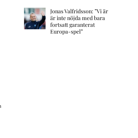
Jonas Valfridsson: ”Vi är
är inte nöjda med bara
fortsatt garanterat
Europa-spel”
m