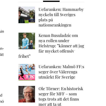
Uefaranken: Hammarby
nyckeln till Sveriges
plats på
nationsrankingen
sin
Kenan Busuladzic om
nya rollen under
Helstrup: ”känner att jag
an-
får mycket offensiv
skt
frihet”
Uefaranken: Malmö FF:s
seger över Vålerenga
utmärkt för Sverige
Ole Törner: En historisk
seger för MFF – som
id
togs trots att det finns
lmö
mer att ta ut