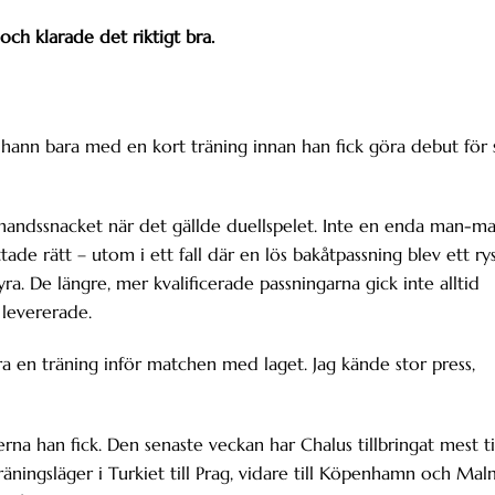
ch klarade det riktigt bra.
hann bara med en kort träning innan han fick göra debut för 
örhandssnacket när det gällde duellspelet. Inte en enda man-m
tade rätt – utom i ett fall där en lös bakåtpassning blev ett ry
ra. De längre, mer kvalificerade passningarna gick inte alltid
 levererade.
ra en träning inför matchen med laget. Jag kände stor press,
rna han fick. Den senaste veckan har Chalus tillbringat mest t
träningsläger i Turkiet till Prag, vidare till Köpenhamn och Ma