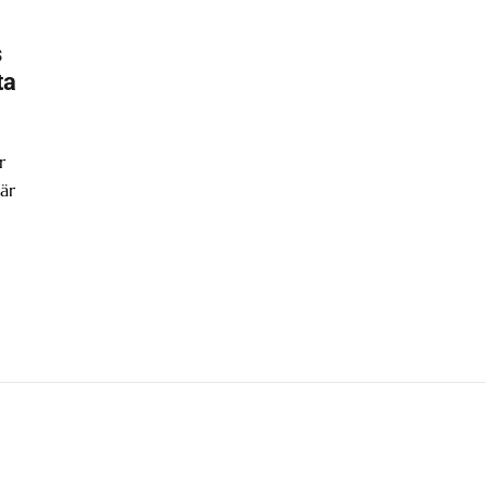
s
ta
r
är