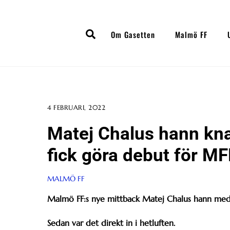
Skip
to
Search
content
Om Gasetten
Malmö FF
4 FEBRUARI, 2022
Matej Chalus hann kna
fick göra debut för MF
MALMÖ FF
Malmö FF:s nye mittback Matej Chalus hann me
Sedan var det direkt in i hetluften.