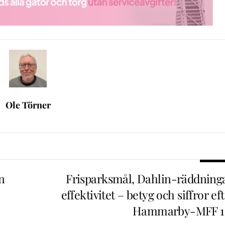
Ole Törner
n
Frisparksmål, Dahlin-räddninga
effektivitet – betyg och siffror ef
Hammarby-MFF 1