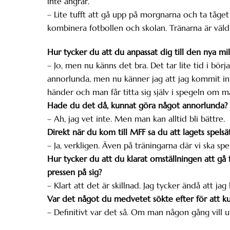
inte ångrar.
– Lite tufft att gå upp på morgnarna och ta tåget
kombinera fotbollen och skolan. Tränarna är väld
Hur tycker du att du anpassat dig till den nya mi
– Jo, men nu känns det bra. Det tar lite tid i bör
annorlunda, men nu känner jag att jag kommit in i
händer och man får titta sig själv i spegeln om m
Hade du det då, kunnat göra något annorlunda?
– Ah, jag vet inte. Men man kan alltid bli bättre.
Direkt när du kom till MFF sa du att lagets spelsät
– Ja, verkligen. Även på träningarna där vi ska spe
Hur tycker du att du klarat omställningen att gå f
pressen på sig?
– Klart att det är skillnad. Jag tycker ändå att ja
Var det något du medvetet sökte efter för att k
– Definitivt var det så. Om man någon gång vill 