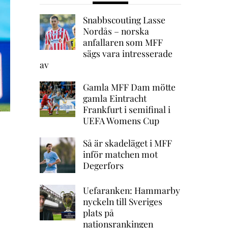
Snabbscouting Lasse
Nordås – norska
anfallaren som MFF
sägs vara intresserade
av
Gamla MFF Dam mötte
gamla Eintracht
Frankfurt i semifinal i
UEFA Womens Cup
Så är skadeläget i MFF
inför matchen mot
Degerfors
Uefaranken: Hammarby
nyckeln till Sveriges
plats på
nationsrankingen