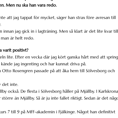
en. Men nu ska han vara redo.
te att jag tappat för mycket, säger han strax före avresan till
.
nnan jag gick in i lagträning. Men så klart är det lite kvar til
t man är helt redo.
 varit positivt?
eln lite. Efter en vecka där jag kört ganska hårt med att sprin
et kände jag ingenting och har kunnat driva på.
h Otto Rosengren passade på att åka hem till Sölvesborg och
 det inte.
lby också. De flesta i Sölvesborg håller på Mjällby. I Karlskron
 större än Mjällby. Så är ju inte fallet riktigt. Sedan är det någ
urs 7 till 9 på MFF-akademin i Fjälkinge. Något han definitivt