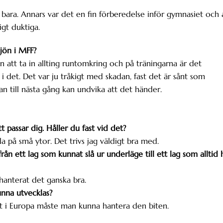
 bara. Annars var det en fin förberedelse inför gymnasiet och 
igt duktiga.
ljön i MFF?
jan att ta in allting runtomkring och på träningarna är det
 det. Det var ju tråkigt med skadan, fast det är sånt som
an till nästa gång kan undvika att det händer.
t passar dig. Håller du fast vid det?
la på små ytor. Det trivs jag väldigt bra med.
rån ett lag som kunnat slå ur underläge till ett lag som alltid 
g hanterat det ganska bra.
unna utvecklas?
ut i Europa måste man kunna hantera den biten.