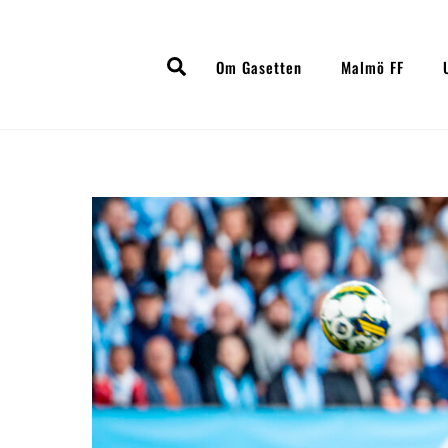
Skip
to
Search
content
Om Gasetten
Malmö FF