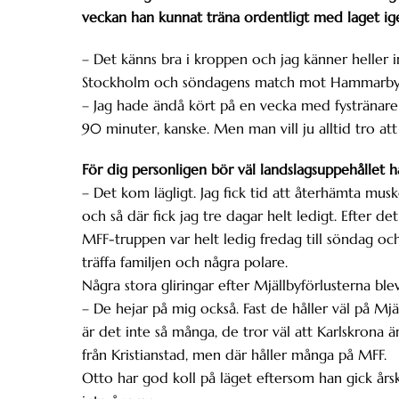
veckan han kunnat träna ordentligt med laget ig
– Det känns bra i kroppen och jag känner heller in
Stockholm och söndagens match mot Hammarby
– Jag hade ändå kört på en vecka med fystränaren i
90 minuter, kanske. Men man vill ju alltid tro at
För dig personligen bör väl landslagsuppehållet ha
– Det kom lägligt. Jag fick tid att återhämta musk
och så där fick jag tre dagar helt ledigt. Efter d
MFF-truppen var helt ledig fredag till söndag oc
träffa familjen och några polare.
Några stora gliringar efter Mjällbyförlusterna blev
– De hejar på mig också. Fast de håller väl på Mjäl
är det inte så många, de tror väl att Karlskrona är
från Kristianstad, men där håller många på MFF.
Otto har god koll på läget eftersom han gick årsk