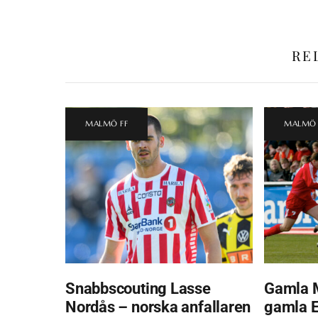
RE
MALMÖ FF
MALMÖ 
Snabbscouting Lasse
Gamla 
Nordås – norska anfallaren
gamla Ei