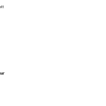
att
har