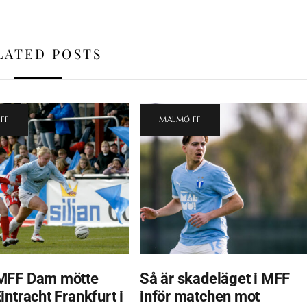
LATED POSTS
FF
MALMÖ FF
MFF Dam mötte
Så är skadeläget i MFF
ntracht Frankfurt i
inför matchen mot