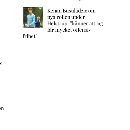
Kenan Busuladzic om
nya rollen under
Helstrup: ”känner att jag
får mycket offensiv
l
frihet”
ga
a
on