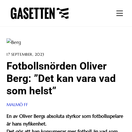
Skip
to
Men
content
17 SEPTEMBER, 2023
Fotbollsnörden Oliver
Berg: ”Det kan vara vad
som helst”
MALMÖ FF
En av Oliver Bergs absoluta styrkor som fotbollsspelare
är hans nyfikenhet.
Det gör att han konsumerar mer fotboll än vad som