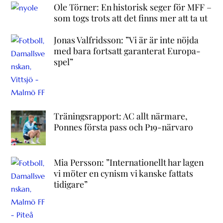
Ole Törner: En historisk seger för MFF –
som togs trots att det finns mer att ta ut
Jonas Valfridsson: ”Vi är är inte nöjda
med bara fortsatt garanterat Europa-
spel”
Träningsrapport: AC allt närmare,
Ponnes första pass och P19-närvaro
Mia Persson: ”Internationellt har lagen
vi möter en cynism vi kanske fattats
tidigare”