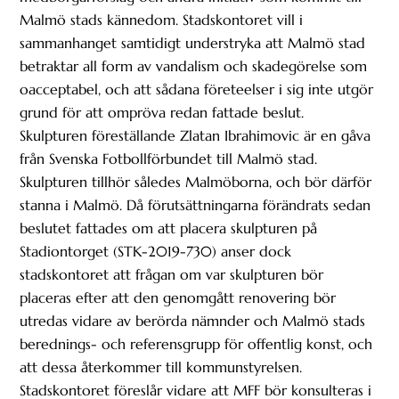
Malmö stads kännedom. Stadskontoret vill i
sammanhanget samtidigt understryka att Malmö stad
betraktar all form av vandalism och skadegörelse som
oacceptabel, och att sådana företeelser i sig inte utgör
grund för att ompröva redan fattade beslut.
Skulpturen föreställande Zlatan Ibrahimovic är en gåva
från Svenska Fotbollförbundet till Malmö stad.
Skulpturen tillhör således Malmöborna, och bör därför
stanna i Malmö. Då förutsättningarna förändrats sedan
beslutet fattades om att placera skulpturen på
Stadiontorget (STK-2019-730) anser dock
stadskontoret att frågan om var skulpturen bör
placeras efter att den genomgått renovering bör
utredas vidare av berörda nämnder och Malmö stads
berednings- och referensgrupp för offentlig konst, och
att dessa återkommer till kommunstyrelsen.
Stadskontoret föreslår vidare att MFF bör konsulteras i