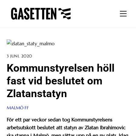
Skip
to
Men
content
3 JUNI, 2020
Kommunstyrelsen höll
fast vid beslutet om
Zlatanstatyn
MALMÖ FF
För ett par veckor sedan tog Kommunstyrelsens
arbetsutskott beslutet att statyn av Zlatan Ibrahimovic
ska stanna i Malmö, men sättas upp på en ny plats. Idag