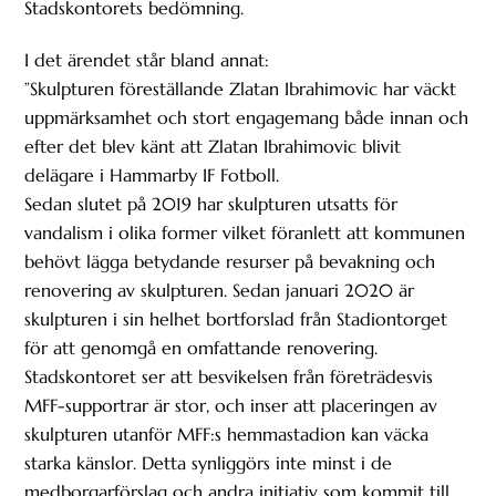
Stadskontorets bedömning.
I det ärendet står bland annat:
”Skulpturen föreställande Zlatan Ibrahimovic har väckt
uppmärksamhet och stort engagemang både innan och
efter det blev känt att Zlatan Ibrahimovic blivit
delägare i Hammarby IF Fotboll.
Sedan slutet på 2019 har skulpturen utsatts för
vandalism i olika former vilket föranlett att kommunen
behövt lägga betydande resurser på bevakning och
renovering av skulpturen. Sedan januari 2020 är
skulpturen i sin helhet bortforslad från Stadiontorget
för att genomgå en omfattande renovering.
Stadskontoret ser att besvikelsen från företrädesvis
MFF-supportrar är stor, och inser att placeringen av
skulpturen utanför MFF:s hemmastadion kan väcka
starka känslor. Detta synliggörs inte minst i de
medborgarförslag och andra initiativ som kommit till