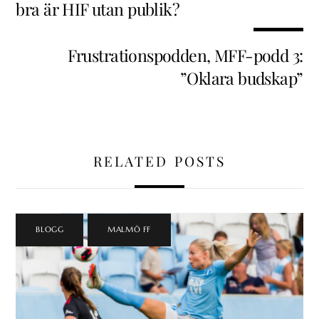
bra är HIF utan publik?
Frustrationspodden, MFF-podd 3:
”Oklara budskap”
RELATED POSTS
BLOGG
,
MALMÖ FF