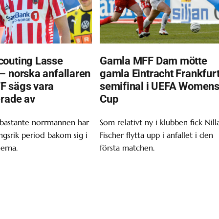
outing Lasse
Gamla MFF Dam mötte
– norska anfallaren
gamla Eintracht Frankfurt
F sägs vara
semifinal i UEFA Women
erade av
Cup
 bastante norrmannen har
Som relativt ny i klubben fick Nill
gsrik period bakom sig i
Fischer flytta upp i anfallet i den
erna.
första matchen.