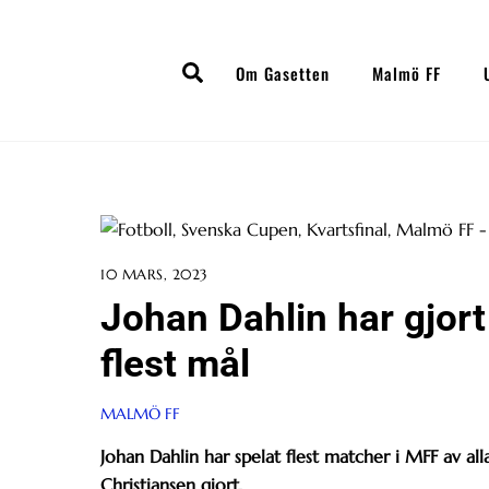
Skip
to
Search
content
Om Gasetten
Malmö FF
10 MARS, 2023
Johan Dahlin har gjort
flest mål
MALMÖ FF
Johan Dahlin har spelat flest matcher i MFF av al
Christiansen gjort.