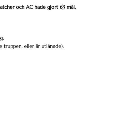
atcher och AC hade gjort 63 mål.
g:
 truppen, eller är utlånade).