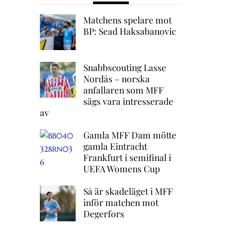
Matchens spelare mot
BP: Sead Haksabanovic
Snabbscouting Lasse
Nordås – norska
anfallaren som MFF
sägs vara intresserade
av
Gamla MFF Dam mötte
gamla Eintracht
Frankfurt i semifinal i
UEFA Womens Cup
Så är skadeläget i MFF
inför matchen mot
Degerfors