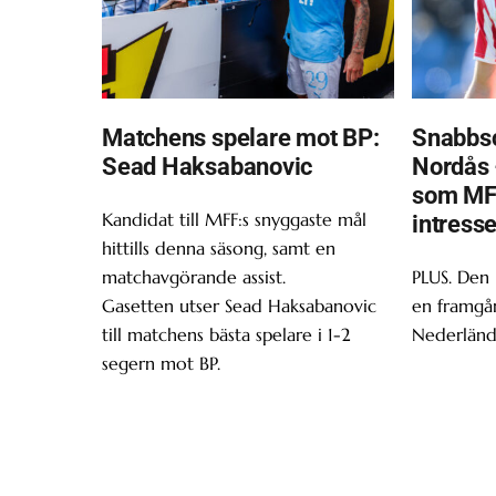
Matchens spelare mot BP:
Snabbsc
Sead Haksabanovic
Nordås 
som MF
Kandidat till MFF:s snyggaste mål
intress
hittills denna säsong, samt en
matchavgörande assist.
PLUS. Den
Gasetten utser Sead Haksabanovic
en framgån
till matchens bästa spelare i 1-2
Nederländ
segern mot BP.