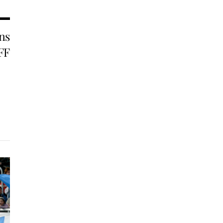
ns
MFF