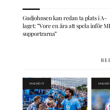
Gudjohnsen kan redan ta plats i A-
laget: ”Vore en ära att spela inför M
supportrarna”
RE
MALMÖ FF
MALMÖ 