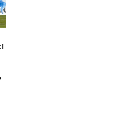
 i
s
a