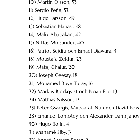
10) Martin Olsson, 53
11) Sergio Peña, 52
12) Hugo Larsson, 49
13) Sebastian Nanasi, 48
14) Malik Abubakari, 42
15) Niklas Moisander, 40
16) Patriot Sejdiu och Ismael Diawara, 31
18) Moustafa Zeidan 23
19) Matej Chalus, 20
20) Joseph Ceesay, 18
21) Mohamed Buya Turay, 16
22) Markus Björkqvist och Noah Eile, 13
24) Mathias Nilsson, 12
25) Peter Gwargis, Mubaarak Nuh och David Edv
28) Emanuel Lomotey och Alexander Damnjanovic
30) Hugo Bolin, 4
31) Mahamé Siby, 3
32) André Alvarez Perez, 2