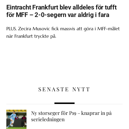
Eintracht Frankfurt blev alldeles för tufft
för MFF – 2-0-segern var aldrig i fara
PLUS. Zecira Musovic fick massvis att göra i MFF-målet
när Frankfurt tryckte på.
SENASTE NYTT
Ny storseger för P19 – knaprar in på
serieledningen