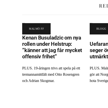
RE
MALMÖ FF
BLOGG
Kenan Busuladzic om nya
rollen under Helstrup:
Uefaran
”känner att jag får mycket
seger ö
offensiv frihet”
utmärkt
PLUS. 19-åringen trivs att spela på ett
PLUS. Malm
tremannamittfält med Otto Rosengren
gör att Norg
och Adrian Skogmar.
hota Sverig