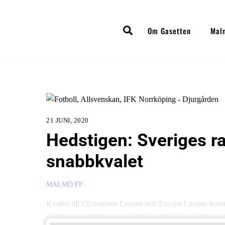
Skip
to
Search
Om Gasetten
Mal
content
21 JUNI, 2020
Hedstigen: Sveriges r
snabbkvalet
MALMÖ FF
Kvalen till Champions League och Europa League komme