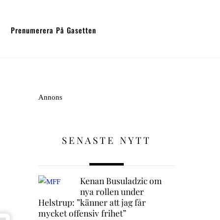
Prenumerera På Gasetten
Annons
SENASTE NYTT
Kenan Busuladzic om
nya rollen under
Helstrup: ”känner att jag får
mycket offensiv frihet”