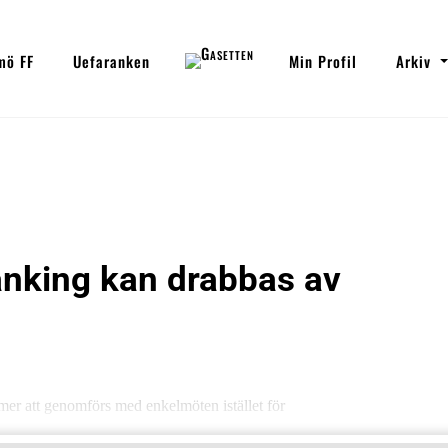
mö FF
Uefaranken
Min Profil
Arkiv
anking kan drabbas av
r att genomförs med enkelmöten istället för