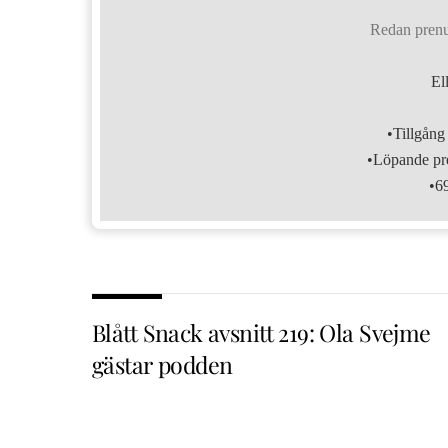
Redan pren
El
•Tillgång 
•Löpande pre
•6
Blått Snack avsnitt 219: Ola Svejme
gästar podden