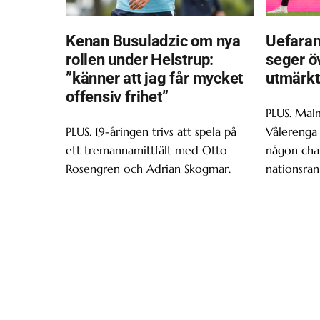
Kenan Busuladzic om nya
Uefaran
rollen under Helstrup:
seger ö
”känner att jag får mycket
utmärkt
offensiv frihet”
PLUS. Malm
PLUS. 19-åringen trivs att spela på
Vålerenga 
ett tremannamittfält med Otto
någon chan
Rosengren och Adrian Skogmar.
nationsran