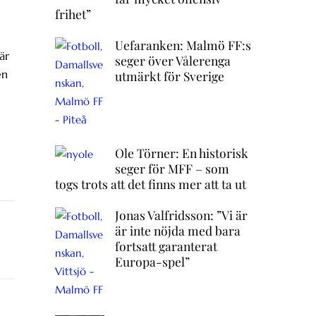
frihet”
Uefaranken: Malmö FF:s
är
seger över Vålerenga
en
utmärkt för Sverige
Ole Törner: En historisk
seger för MFF – som
togs trots att det finns mer att ta ut
Jonas Valfridsson: ”Vi är
är inte nöjda med bara
fortsatt garanterat
Europa-spel”