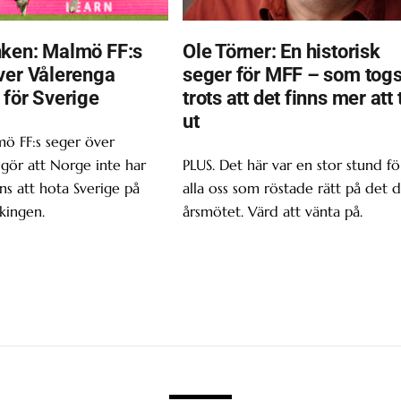
ken: Malmö FF:s
Ole Törner: En historisk
ver Vålerenga
seger för MFF – som tog
 för Sverige
trots att det finns mer att 
ut
ö FF:s seger över
gör att Norge inte har
PLUS. Det här var en stor stund fö
s att hota Sverige på
alla oss som röstade rätt på det d
kingen.
årsmötet. Värd att vänta på.