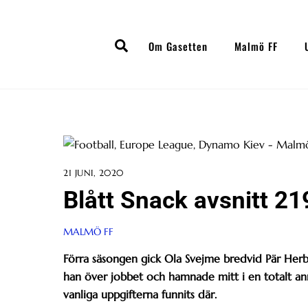
Skip
to
Search
content
Om Gasetten
Malmö FF
21 JUNI, 2020
Blått Snack avsnitt 2
MALMÖ FF
Förra säsongen gick Ola Svejme bredvid Pär Herber
han över jobbet och hamnade mitt i en totalt an
vanliga uppgifterna funnits där.