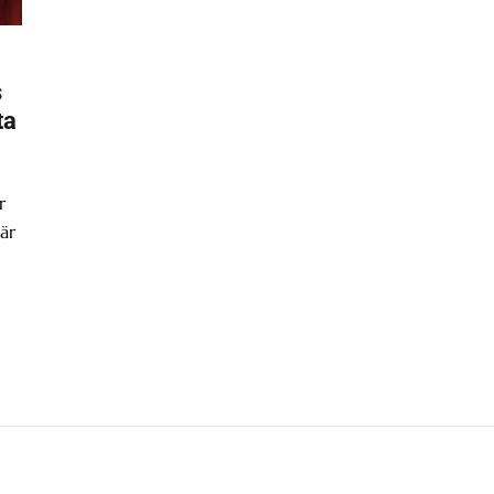
s
ta
r
är