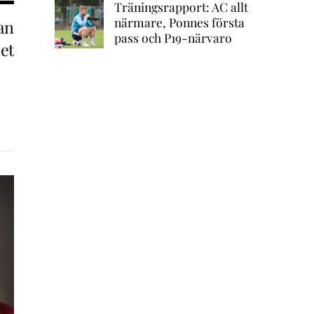
Träningsrapport: AC allt
närmare, Ponnes första
an
pass och P19-närvaro
et