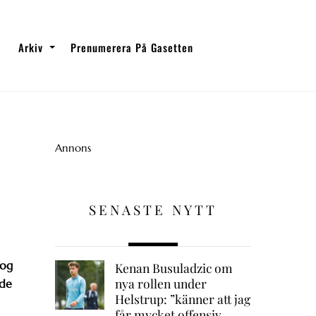
Arkiv
Prenumerera På Gasetten
Annons
SENASTE NYTT
tog
Kenan Busuladzic om
nya rollen under
 de
Helstrup: ”känner att jag
får mycket offensiv