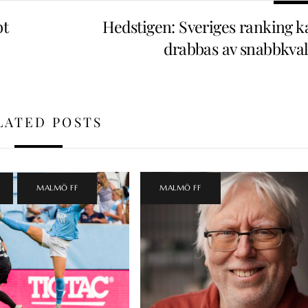
bt
Hedstigen: Sveriges ranking k
drabbas av snabbkval
LATED POSTS
,
MALMÖ FF
MALMÖ FF