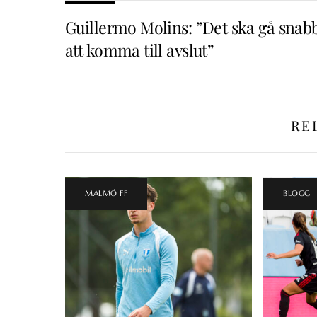
Guillermo Molins: ”Det ska gå snab
att komma till avslut”
RE
MALMÖ FF
BLOGG