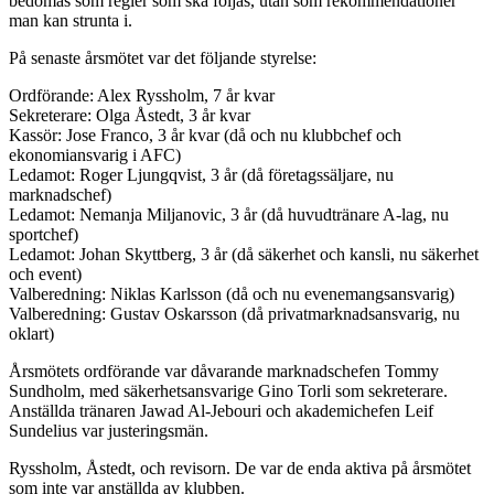
bedömas som regler som ska följas, utan som rekommendationer
man kan strunta i.
På senaste årsmötet var det följande styrelse:
Ordförande: Alex Ryssholm, 7 år kvar
Sekreterare: Olga Åstedt, 3 år kvar
Kassör: Jose Franco, 3 år kvar (då och nu klubbchef och
ekonomiansvarig i AFC)
Ledamot: Roger Ljungqvist, 3 år (då företagssäljare, nu
marknadschef)
Ledamot: Nemanja Miljanovic, 3 år (då huvudtränare A-lag, nu
sportchef)
Ledamot: Johan Skyttberg, 3 år (då säkerhet och kansli, nu säkerhet
och event)
Valberedning: Niklas Karlsson (då och nu evenemangsansvarig)
Valberedning: Gustav Oskarsson (då privatmarknadsansvarig, nu
oklart)
Årsmötets ordförande var dåvarande marknadschefen Tommy
Sundholm, med säkerhetsansvarige Gino Torli som sekreterare.
Anställda tränaren Jawad Al-Jebouri och akademichefen Leif
Sundelius var justeringsmän.
Ryssholm, Åstedt, och revisorn. De var de enda aktiva på årsmötet
som inte var anställda av klubben.