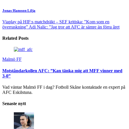
Jonas Hansson Lilja
Viaplay på HIF:s matchdräkt – SEF kritiska: ”Kom som en
överraskning”
Adi Nalic: ”Jag tror att AFC är sämre än förra året
Related Posts
Malmö FF
Motståndarkollen AFC: ”Kan tänka mig att MFF vinner med
3-0”
Vad väntar Malmö FF i dag? Fotboll Skåne kontaktade en expert på
AFC Eskilstuna.
Senaste nytt