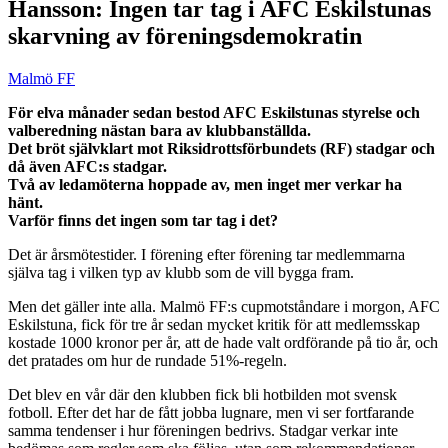
Hansson: Ingen tar tag i AFC Eskilstunas
skarvning av föreningsdemokratin
Malmö FF
För elva månader sedan bestod AFC Eskilstunas styrelse och
valberedning nästan bara av klubbanställda.
Det bröt självklart mot Riksidrottsförbundets (RF) stadgar och
då även AFC:s stadgar.
Två av ledamöterna hoppade av, men inget mer verkar ha
hänt.
Varför finns det ingen som tar tag i det?
Det är årsmötestider. I förening efter förening tar medlemmarna
själva tag i vilken typ av klubb som de vill bygga fram.
Men det gäller inte alla. Malmö FF:s cupmotståndare i morgon, AFC
Eskilstuna, fick för tre år sedan mycket kritik för att medlemsskap
kostade 1000 kronor per år, att de hade valt ordförande på tio år, och
det pratades om hur de rundade 51%-regeln.
Det blev en vår där den klubben fick bli hotbilden mot svensk
fotboll. Efter det har de fått jobba lugnare, men vi ser fortfarande
samma tendenser i hur föreningen bedrivs. Stadgar verkar inte