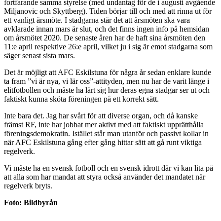
fortfarande samma styrelse (med undantag för de i augusti avgående
Miljanovic och Skyttberg). Tiden börjar till och med att rinna ut för
ett vanligt årsmöte. I stadgarna står det att årsmöten ska vara
avklarade innan mars är slut, och det finns ingen info på hemsidan
om årsmötet 2020. De senaste åren har de haft sina årsmöten den
11:e april respektive 26:e april, vilket ju i sig är emot stadgarna som
säger senast sista mars.
Det är möjligt att AFC Eskilstuna för några år sedan enklare kunde
ta fram ”vi är nya, vi lär oss”-attityden, men nu har de varit länge i
elitfotbollen och måste ha lärt sig hur deras egna stadgar ser ut och
faktiskt kunna sköta föreningen på ett korrekt sätt.
Inte bara det. Jag har svårt för att diverse organ, och då kanske
främst RF, inte har jobbat mer aktivt med att faktiskt upprätthålla
föreningsdemokratin. Istället står man utanför och passivt kollar in
när AFC Eskilstuna gång efter gång hittar sätt att gå runt viktiga
regelverk.
Vi måste ha en svensk fotboll och en svensk idrott där vi kan lita på
att alla som har mandat att styra också använder det mandatet när
regelverk bryts.
Foto: Bildbyrån