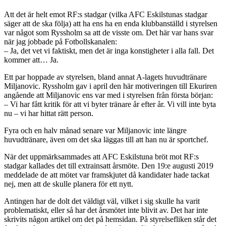
Att det är helt emot RF:s stadgar (vilka AFC Eskilstunas stadgar
säger att de ska följa) att ha ens ha en enda klubbanställd i styrelsen
var något som Ryssholm sa att de visste om. Det här var hans svar
när jag jobbade på Fotbollskanalen:
– Ja, det vet vi faktiskt, men det är inga konstigheter i alla fall. Det
kommer att… Ja.
Ett par hoppade av styrelsen, bland annat A-lagets huvudtränare
Miljanovic. Ryssholm gav i april den här motiveringen till Ekuriren
angående att Miljanovic ens var med i styrelsen från första början:
– Vi har fått kritik för att vi byter tränare år efter år. Vi vill inte byta
nu – vi har hittat rätt person.
Fyra och en halv månad senare var Miljanovic inte längre
huvudtränare, även om det ska läggas till att han nu är sportchef.
När det uppmärksammades att AFC Eskilstuna bröt mot RF:s
stadgar kallades det till extrainsatt årsmöte. Den 19:e augusti 2019
meddelade de att mötet var framskjutet då kandidater hade tackat
nej, men att de skulle planera för ett nytt.
Antingen har de dolt det väldigt väl, vilket i sig skulle ha varit
problematiskt, eller så har det årsmötet inte blivit av. Det har inte
skrivits någon artikel om det på hemsidan. På styrelsefliken står det