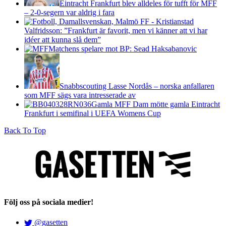
Eintracht Frankfurt blev alldeles för tufft för MFF
– 2-0-segern var aldrig i fara
Valfridsson: ”Frankfurt är favorit, men vi känner att vi har
idéer att kunna slå dem”
Matchens spelare mot BP: Sead Haksabanovic
Snabbscouting Lasse Nordås – norska anfallaren
som MFF sägs vara intresserade av
Gamla MFF Dam mötte gamla Eintracht
Frankfurt i semifinal i UEFA Womens Cup
Back To Top
Följ oss på sociala medier!
@gasetten