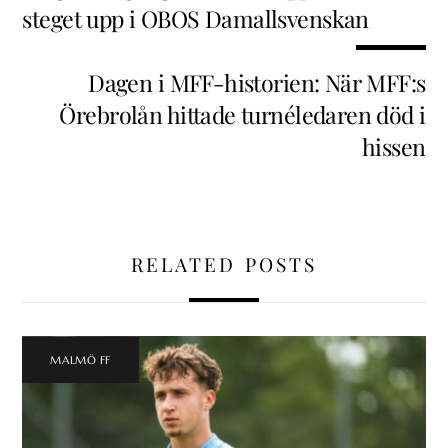
steget upp i OBOS Damallsvenskan
Dagen i MFF-historien: När MFF:s
Örebrolån hittade turnéledaren död i
hissen
RELATED POSTS
MALMÖ FF