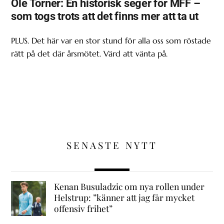
Ole Törner: En historisk seger för MFF –
som togs trots att det finns mer att ta ut
PLUS. Det här var en stor stund för alla oss som röstade
rätt på det där årsmötet. Värd att vänta på.
SENASTE NYTT
Kenan Busuladzic om nya rollen under
Helstrup: ”känner att jag får mycket
offensiv frihet”