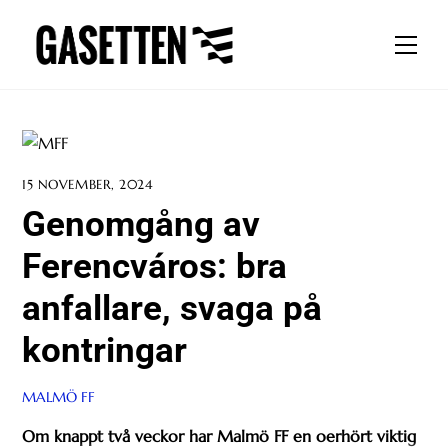
Skip
to
Men
content
15 NOVEMBER, 2024
Genomgång av
Ferencváros: bra
anfallare, svaga på
kontringar
MALMÖ FF
Om knappt två veckor har Malmö FF en oerhört viktig