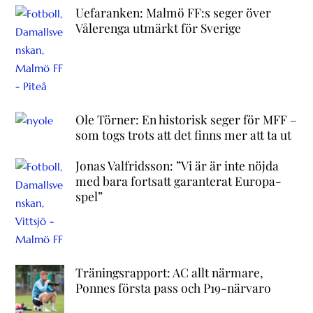
Uefaranken: Malmö FF:s seger över
Vålerenga utmärkt för Sverige
Ole Törner: En historisk seger för MFF –
som togs trots att det finns mer att ta ut
Jonas Valfridsson: ”Vi är är inte nöjda
med bara fortsatt garanterat Europa-
spel”
Träningsrapport: AC allt närmare,
Ponnes första pass och P19-närvaro