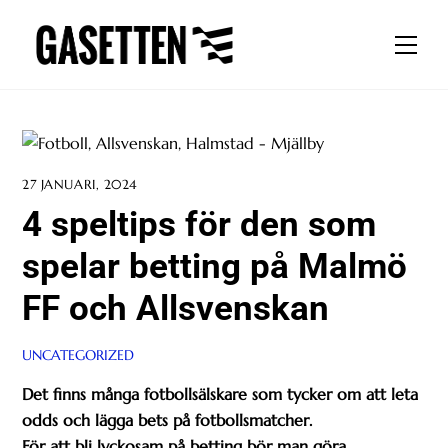
Skip
to
Men
content
27 JANUARI, 2024
4 speltips för den som
spelar betting på Malmö
FF och Allsvenskan
UNCATEGORIZED
Det finns många fotbollsälskare som tycker om att leta
odds och lägga bets på fotbollsmatcher.
För att bli lyckosam på betting bör man göra