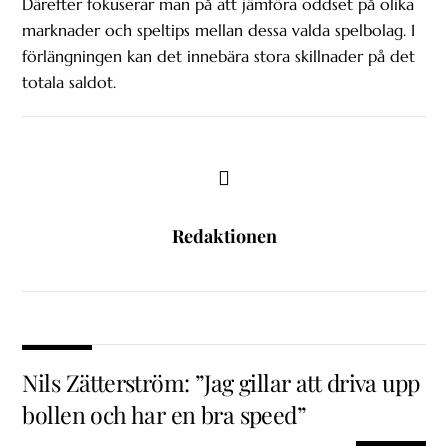
Därefter fokuserar man på att jämföra oddset på olika
marknader och speltips mellan dessa valda spelbolag. I
förlängningen kan det innebära stora skillnader på det
totala saldot.
Redaktionen
Nils Zätterström: ”Jag gillar att driva upp
bollen och har en bra speed”