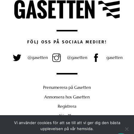
FÖLJ OSS PÅ SOCIALA MEDIER!
@gasetten
@gasetten
gasetten
Prenumerera på Gasetten
Annonsera hos Gasetten
Registrera
Köp Plus
Vi använder cookies för att se till att vi ger dig den bästa
Back
upplevelsen på vår hemsida.
To