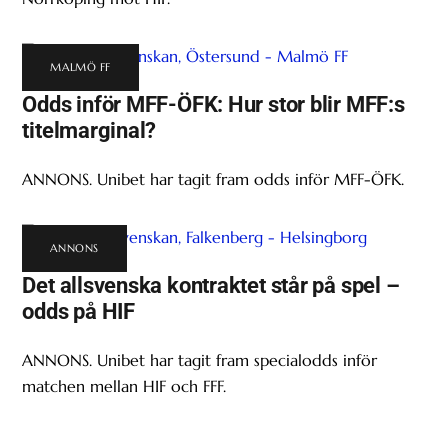
MALMÖ FF
Odds inför MFF-ÖFK: Hur stor blir MFF:s
titelmarginal?
ANNONS. Unibet har tagit fram odds inför MFF-ÖFK.
ANNONS
Det allsvenska kontraktet står på spel –
odds på HIF
ANNONS. Unibet har tagit fram specialodds inför
matchen mellan HIF och FFF.