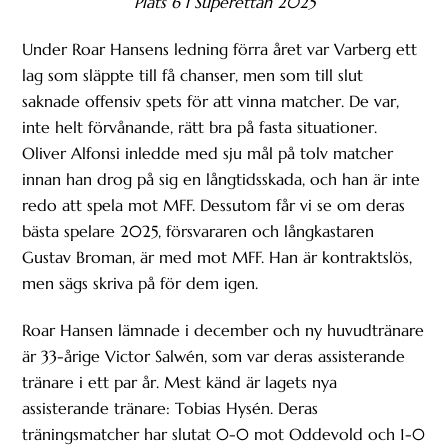
Plats 6 i Superettan 2025
Under Roar Hansens ledning förra året var Varberg ett
lag som släppte till få chanser, men som till slut
saknade offensiv spets för att vinna matcher. De var,
inte helt förvånande, rätt bra på fasta situationer.
Oliver Alfonsi inledde med sju mål på tolv matcher
innan han drog på sig en långtidsskada, och han är inte
redo att spela mot MFF. Dessutom får vi se om deras
bästa spelare 2025, försvararen och långkastaren
Gustav Broman, är med mot MFF. Han är kontraktslös,
men sägs skriva på för dem igen.
Roar Hansen lämnade i december och ny huvudtränare
är 33-årige Victor Salwén, som var deras assisterande
tränare i ett par år. Mest känd är lagets nya
assisterande tränare: Tobias Hysén. Deras
träningsmatcher har slutat 0-0 mot Oddevold och 1-0