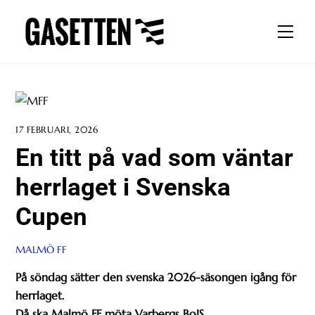
Skip
to
Men
content
17 FEBRUARI, 2026
En titt på vad som väntar
herrlaget i Svenska
Cupen
MALMÖ FF
På söndag sätter den svenska 2026-säsongen igång för
herrlaget.
Då ska Malmö FF möta Varbergs BoIS.