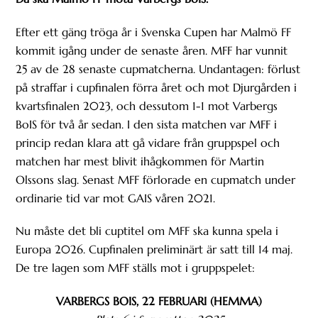
Efter ett gäng tröga år i Svenska Cupen har Malmö FF
kommit igång under de senaste åren. MFF har vunnit
25 av de 28 senaste cupmatcherna. Undantagen: förlust
på straffar i cupfinalen förra året och mot Djurgården i
kvartsfinalen 2023, och dessutom 1-1 mot Varbergs
BoIS för två år sedan. I den sista matchen var MFF i
princip redan klara att gå vidare från gruppspel och
matchen har mest blivit ihågkommen för Martin
Olssons slag. Senast MFF förlorade en cupmatch under
ordinarie tid var mot GAIS våren 2021.
Nu måste det bli cuptitel om MFF ska kunna spela i
Europa 2026. Cupfinalen preliminärt är satt till 14 maj.
De tre lagen som MFF ställs mot i gruppspelet:
VARBERGS BOIS, 22 FEBRUARI (HEMMA)