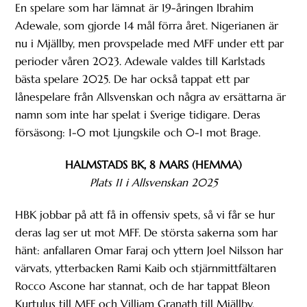
En spelare som har lämnat är 19-åringen Ibrahim
Adewale, som gjorde 14 mål förra året. Nigerianen är
nu i Mjällby, men provspelade med MFF under ett par
perioder våren 2023. Adewale valdes till Karlstads
bästa spelare 2025. De har också tappat ett par
lånespelare från Allsvenskan och några av ersättarna är
namn som inte har spelat i Sverige tidigare. Deras
försäsong: 1-0 mot Ljungskile och 0-1 mot Brage.
HALMSTADS BK, 8 MARS (HEMMA)
Plats 11 i Allsvenskan 2025
HBK jobbar på att få in offensiv spets, så vi får se hur
deras lag ser ut mot MFF. De största sakerna som har
hänt: anfallaren Omar Faraj och yttern Joel Nilsson har
värvats, ytterbacken Rami Kaib och stjärnmittfältaren
Rocco Ascone har stannat, och de har tappat Bleon
Kurtulus till MFF och Villiam Granath till Mjällby.