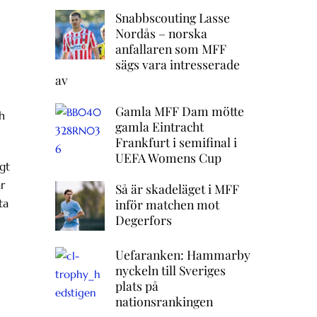
Snabbscouting Lasse
Nordås – norska
anfallaren som MFF
sägs vara intresserade
av
Gamla MFF Dam mötte
h
gamla Eintracht
Frankfurt i semifinal i
UEFA Womens Cup
gt
ar
Så är skadeläget i MFF
inför matchen mot
ta
Degerfors
Uefaranken: Hammarby
nyckeln till Sveriges
plats på
nationsrankingen