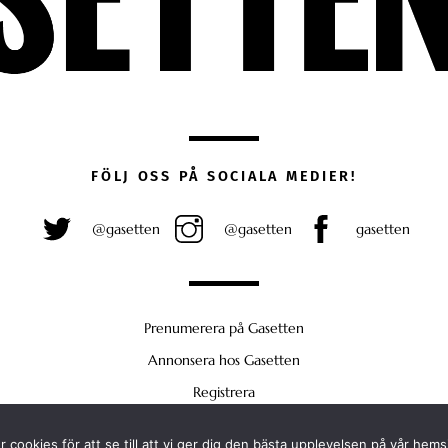
FÖLJ OSS PÅ SOCIALA MEDIER!
@gasetten
@gasetten
gasetten
Prenumerera på Gasetten
Annonsera hos Gasetten
Registrera
Köp Plus
 cookies för att se till att vi ger dig den bästa upplevelsen på vår hems