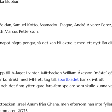
ska klubbar.
fa Zeidan, Samuel Kotto, Mamadou Diagne, André Alvarez Perez,
h Marcus Pettersson.
appt några pengar, så det kan bli aktuellt med ett nytt lån di
pp till A-laget i vinter. Mittbacken William Åkesson ”måste” g
r kontrakt med MFF ett tag till.
Sportbladet
har skrivit att
 och det finns ytterligare fyra-fem spelare som skulle kunna v
ittbacken Israel Anum från Ghana, men eftersom han inte fylle
r sommaren 2025.