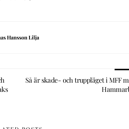
nas Hansson Lilja
ch
Så är skade- och truppläget i MFF m
aks
Hammar
LATED POSTS