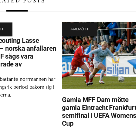
FF
MALMÖ FF
outing Lasse
– norska anfallaren
F sägs vara
erade av
 bastante norrmannen har
gsrik period bakom sig i
erna.
Gamla MFF Dam mötte
gamla Eintracht Frankfurt
semifinal i UEFA Women
Cup