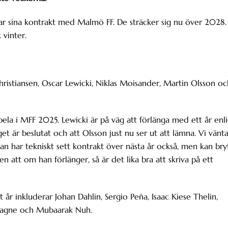
ar sina kontrakt med Malmö FF. De sträcker sig nu över 2028.
 vinter.
hristiansen, Oscar Lewicki, Niklas Moisander, Martin Olsson oc
pela i MFF 2025. Lewicki är på väg att förlänga med ett år enli
nget är beslutat och att Olsson just nu ser ut att lämna. Vi vänt
n har tekniskt sett kontrakt över nästa år också, men kan bry
ten att om han förlänger, så är det lika bra att skriva på ett
r inkluderar Johan Dahlin, Sergio Peña, Isaac Kiese Thelin,
iagne och Mubaarak Nuh.