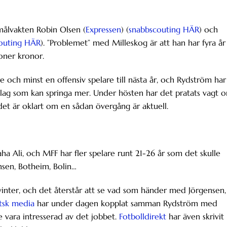
målvakten Robin Olsen (
Expressen
) (
snabbscouting HÄR
) och
outing HÄR
). ”Problemet” med Milleskog är att han har fyra år
joner kronor.
e och minst en offensiv spelare till nästa år, och Rydström har 
gre lag som kan springa mer. Under hösten har det pratats vagt 
 det är oklart om en sådan övergång är aktuell.
aha Ali, och MFF har fler spelare runt 21-26 år som det skulle
nsen, Botheim, Bolin…
vinter, och det återstår att se vad som händer med Jörgensen,
tsk media
har under dagen kopplat samman Rydström med
e vara intresserad av det jobbet.
Fotbolldirekt
har även skrivit