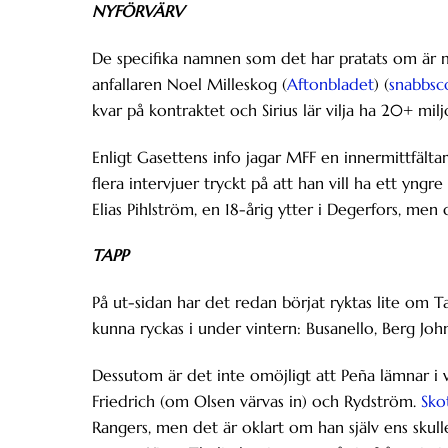
NYFÖRVÄRV
De specifika namnen som det har pratats om är 
anfallaren Noel Milleskog (
Aftonbladet
) (
snabbsc
kvar på kontraktet och Sirius lär vilja ha 20+ mil
Enligt Gasettens info jagar MFF en innermittfältar
flera intervjuer tryckt på att han vill ha ett yn
Elias Pihlström, en 18-årig ytter i Degerfors, men
TAPP
På ut-sidan har det redan börjat ryktas lite om T
kunna ryckas i under vintern: Busanello, Berg Joh
Dessutom är det inte omöjligt att Peña lämnar i 
Friedrich (om Olsen värvas in) och Rydström.
Sko
Rangers, men det är oklart om han själv ens skull