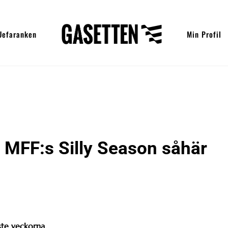
Uefaranken
Min Profil
 MFF:s Silly Season såhär
ste veckorna.