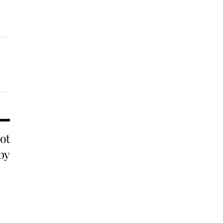
ot
by