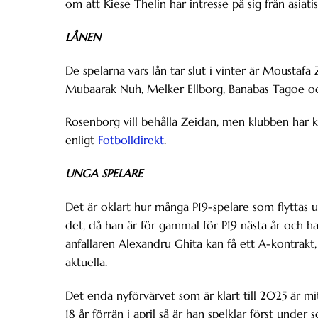
om att Kiese Thelin har intresse på sig från asiati
LÅNEN
De spelarna vars lån tar slut i vinter är Mousta
Mubaarak Nuh, Melker Ellborg, Banabas Tagoe oc
Rosenborg vill behålla Zeidan, men klubben har kn
enligt
Fotbolldirekt
.
UNGA SPELARE
Det är oklart hur många P19-spelare som flyttas u
det, då han är för gammal för P19 nästa år och ha
anfallaren Alexandru Ghita kan få ett A-kontrakt,
aktuella.
Det enda nyförvärvet som är klart till 2025 är m
18 år förrän i april så är han spelklar först unde