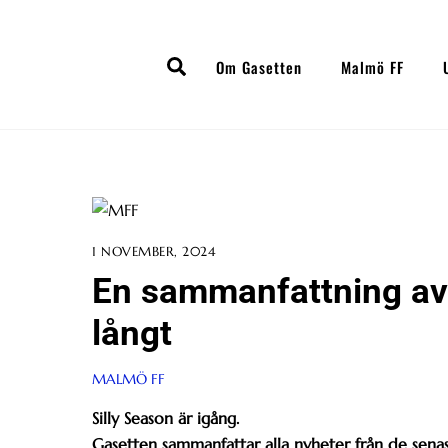
Skip
to
Search
content
Om Gasetten
Malmö FF
1 NOVEMBER, 2024
En sammanfattning av
långt
MALMÖ FF
Silly Season är igång.
Gasetten sammanfattar alla nyheter från de sena