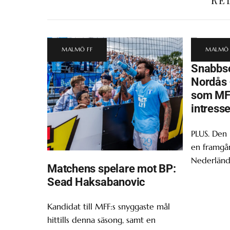
MALMÖ FF
MALMÖ 
Snabbsc
Nordås 
som MF
intress
PLUS. Den
en framgån
Nederländ
Matchens spelare mot BP:
Sead Haksabanovic
Kandidat till MFF:s snyggaste mål
hittills denna säsong, samt en