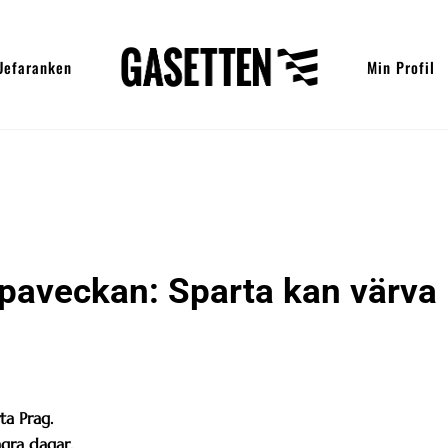
Uefaranken
Min Profil
opaveckan: Sparta kan värva
a Prag.
gra dagar.