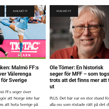
,
MALMÖ FF
MALMÖ FF
ken: Malmö FF:s
Ole Törner: En historisk
ver Vålerenga
seger för MFF – som tog
 för Sverige
trots att det finns mer att 
ut
ö FF:s seger över
gör att Norge inte har
PLUS. Det här var en stor stund fö
s att hota Sverige på
alla oss som röstade rätt på det d