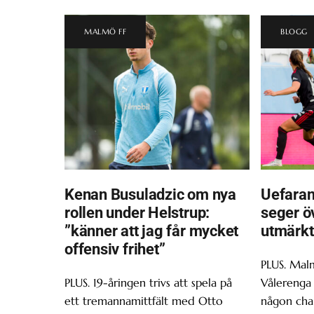
MALMÖ FF
BLOGG
Kenan Busuladzic om nya
Uefaran
rollen under Helstrup:
seger ö
”känner att jag får mycket
utmärkt
offensiv frihet”
PLUS. Malm
PLUS. 19-åringen trivs att spela på
Vålerenga 
ett tremannamittfält med Otto
någon chan