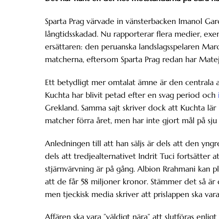
Sparta Prag värvade in vänsterbacken Imanol Garcí
långtidsskadad. Nu rapporterar flera medier, ex
ersättaren: den peruanska landslagsspelaren Ma
matcherna, eftersom Sparta Prag redan har Matej
Ett betydligt mer omtalat ämne är den centrala anf
Kuchta har blivit petad efter en svag period och
Grekland. Samma sajt skriver dock att Kuchta lä
matcher förra året, men har inte gjort mål på sj
Anledningen till att han säljs är dels att den yng
dels att tredjealternativet Indrit Tuci fortsätter
stjärnvärvning är på gång. Albion Rrahmani kan pl
att de får 58 miljoner kronor. Stämmer det så är 
men tjeckisk media skriver att prislappen ska vara
Affären ska vara ”väldigt nära” att slutföras enlig