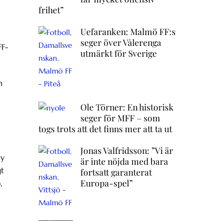
frihet”
Uefaranken: Malmö FF:s
seger över Vålerenga
FF-
utmärkt för Sverige
n
Ole Törner: En historisk
seger för MFF – som
togs trots att det finns mer att ta ut
Jonas Valfridsson: ”Vi är
ny
är inte nöjda med bara
gt
fortsatt garanterat
Europa-spel”
,