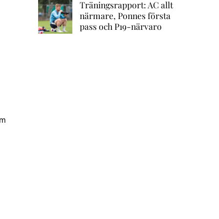
Träningsrapport: AC allt
närmare, Ponnes första
pass och P19-närvaro
om