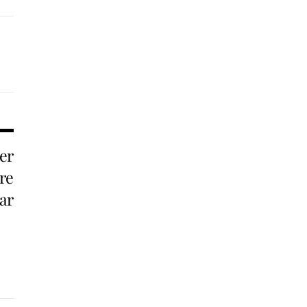
er
re
ar