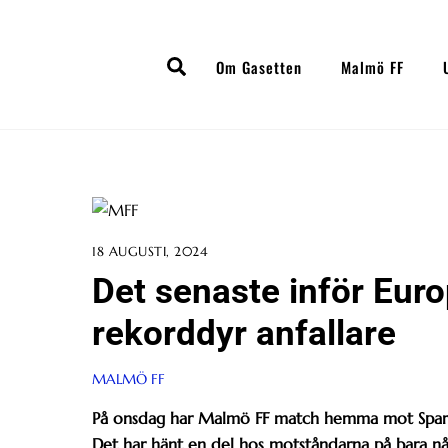
Skip
to
Search
content
Om Gasetten
Malmö FF
18 AUGUSTI, 2024
Det senaste inför Eur
rekorddyr anfallare
MALMÖ FF
På onsdag har Malmö FF match hemma mot Spart
Det har hänt en del hos motståndarna på bara nå