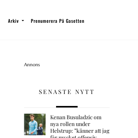
Arkiv
Prenumerera På Gasetten
Annons
SENASTE NYTT
Kenan Busuladzic om
nya rollen under
Helstrup: ”känner att jag
får mycket offensiv