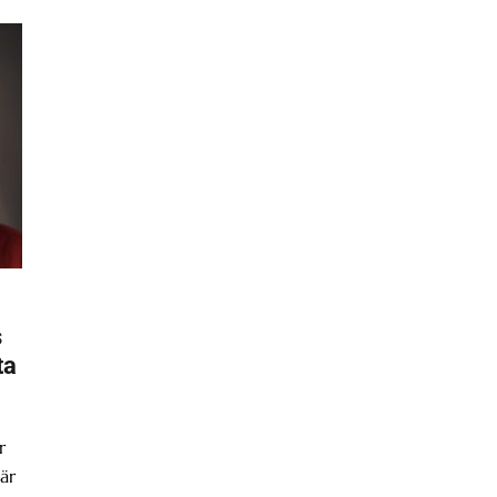
s
ta
r
är