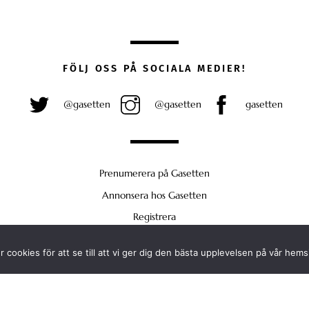
FÖLJ OSS PÅ SOCIALA MEDIER!
@gasetten
@gasetten
gasetten
Prenumerera på Gasetten
Annonsera hos Gasetten
Registrera
Köp Plus
 cookies för att se till att vi ger dig den bästa upplevelsen på vår hems