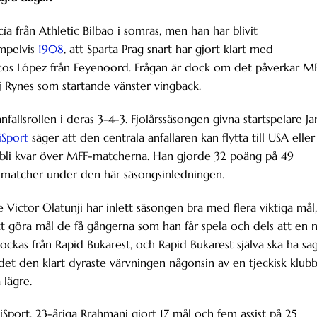
a från Athletic Bilbao i somras, men han har blivit
empelvis
1908
, att Sparta Prag snart har gjort klart med
rcos López från Feyenoord. Frågan är dock om det påverkar M
 Rynes som startande vänster vingback.
allsrollen i deras 3-4-3. Fjolårssäsongen givna startspelare Ja
iSport
säger att den centrala anfallaren kan flytta till USA eller
r bli kvar över MFF-matcherna. Han gjorde 32 poäng på 49
u matcher under den här säsongsinledningen.
re Victor Olatunji har inlett säsongen bra med flera viktiga mål,
 att göra mål de få gångerna som han får spela och dels att en 
ockas från Rapid Bukarest, och Rapid Bukarest själva ska ha sa
det den klart dyraste värvningen någonsin av en tjeckisk klubb
 lägre.
t iSport. 23-åriga Rrahmani gjort 17 mål och fem assist på 25