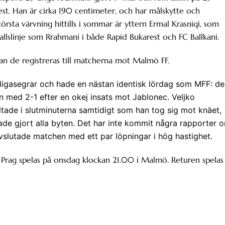
st. Han är cirka 190 centimeter, och har målskytte och
örsta värvning hittills i sommar är yttern Ermal Krasniqi, som
allslinje som Rrahmani i både Rapid Bukarest och FC Ballkani.
kan de registreras till matcherna mot Malmö FF.
ligasegrar och hade en nästan identisk lördag som MFF: de
nn med 2-1 efter en okej insats mot Jablonec. Veljko
tade i slutminuterna samtidigt som han tog sig mot knäet,
de gjort alla byten. Det har inte kommit några rapporter 
avslutade matchen med ett par löpningar i hög hastighet.
Prag spelas på onsdag klockan 21.00 i Malmö. Returen spelas