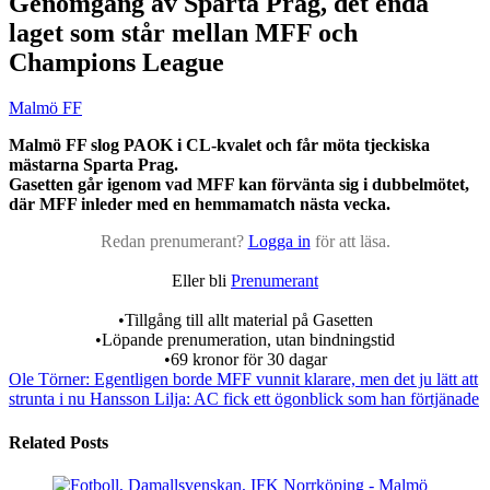
Genomgång av Sparta Prag, det enda
laget som står mellan MFF och
Champions League
Malmö FF
Malmö FF slog PAOK i CL-kvalet och får möta tjeckiska
mästarna Sparta Prag.
Gasetten går igenom vad MFF kan förvänta sig i dubbelmötet,
där MFF inleder med en hemmamatch nästa vecka.
Redan prenumerant?
Logga in
för att läsa.
Eller bli
Prenumerant
•Tillgång till allt material på Gasetten
•Löpande prenumeration, utan bindningstid
•69 kronor för 30 dagar
Ole Törner: Egentligen borde MFF vunnit klarare, men det ju lätt att
strunta i nu
Hansson Lilja: AC fick ett ögonblick som han förtjänade
Related Posts