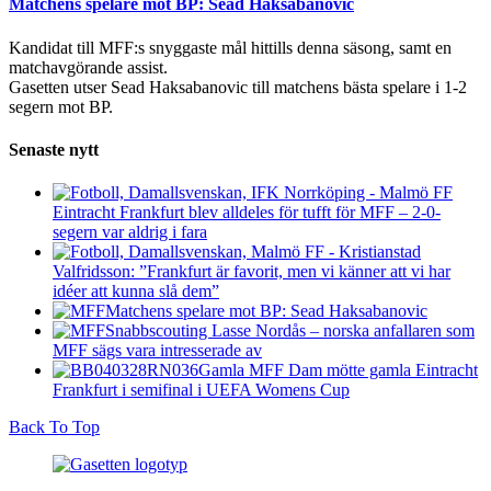
Matchens spelare mot BP: Sead Haksabanovic
Kandidat till MFF:s snyggaste mål hittills denna säsong, samt en
matchavgörande assist.
Gasetten utser Sead Haksabanovic till matchens bästa spelare i 1-2
segern mot BP.
Senaste nytt
Eintracht Frankfurt blev alldeles för tufft för MFF – 2-0-
segern var aldrig i fara
Valfridsson: ”Frankfurt är favorit, men vi känner att vi har
idéer att kunna slå dem”
Matchens spelare mot BP: Sead Haksabanovic
Snabbscouting Lasse Nordås – norska anfallaren som
MFF sägs vara intresserade av
Gamla MFF Dam mötte gamla Eintracht
Frankfurt i semifinal i UEFA Womens Cup
Back To Top