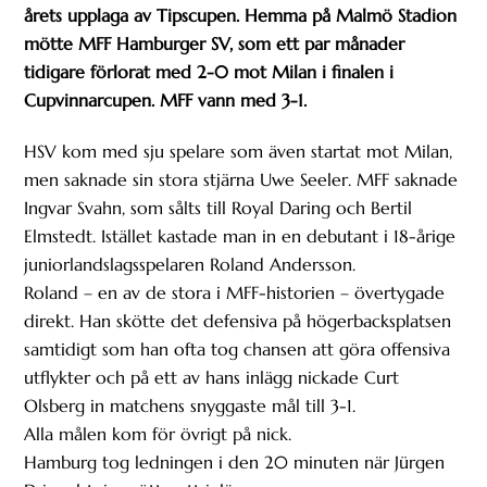
årets upplaga av Tipscupen. Hemma på Malmö Stadion
mötte MFF Hamburger SV, som ett par månader
tidigare förlorat med 2-0 mot Milan i finalen i
Cupvinnarcupen. MFF vann med 3-1.
HSV kom med sju spelare som även startat mot Milan,
men saknade sin stora stjärna Uwe Seeler. MFF saknade
Ingvar Svahn, som sålts till Royal Daring och Bertil
Elmstedt. Istället kastade man in en debutant i 18-årige
juniorlandslagsspelaren Roland Andersson.
Roland – en av de stora i MFF-historien – övertygade
direkt. Han skötte det defensiva på högerbacksplatsen
samtidigt som han ofta tog chansen att göra offensiva
utflykter och på ett av hans inlägg nickade Curt
Olsberg in matchens snyggaste mål till 3-1.
Alla målen kom för övrigt på nick.
Hamburg tog ledningen i den 20 minuten när Jürgen