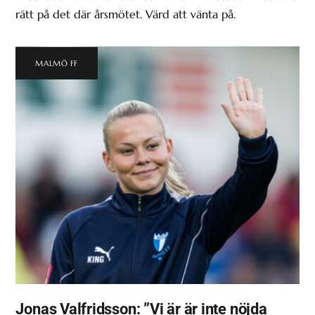
rätt på det där årsmötet. Värd att vänta på.
MALMÖ FF
Jonas Valfridsson: ”Vi är är inte nöjda