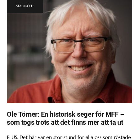
MALMÖ FF
Ole Törner: En historisk seger för MFF –
som togs trots att det finns mer att ta ut
PLUS. Det här var en stor stund för alla oss som röstade