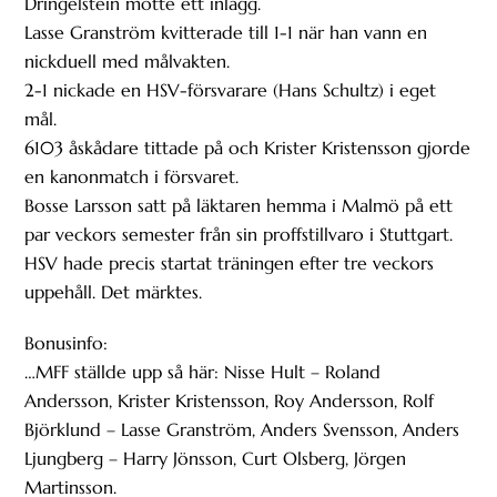
Dringelstein mötte ett inlägg.
Lasse Granström kvitterade till 1-1 när han vann en
nickduell med målvakten.
2-1 nickade en HSV-försvarare (Hans Schultz) i eget
mål.
6103 åskådare tittade på och Krister Kristensson gjorde
en kanonmatch i försvaret.
Bosse Larsson satt på läktaren hemma i Malmö på ett
par veckors semester från sin proffstillvaro i Stuttgart.
HSV hade precis startat träningen efter tre veckors
uppehåll. Det märktes.
Bonusinfo:
…MFF ställde upp så här: Nisse Hult – Roland
Andersson, Krister Kristensson, Roy Andersson, Rolf
Björklund – Lasse Granström, Anders Svensson, Anders
Ljungberg – Harry Jönsson, Curt Olsberg, Jörgen
Martinsson.