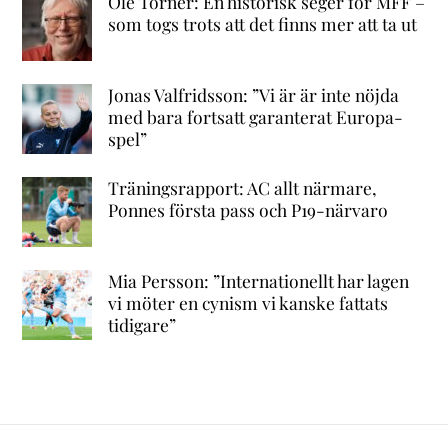
Ole Törner: En historisk seger för MFF –
som togs trots att det finns mer att ta ut
Jonas Valfridsson: ”Vi är är inte nöjda
med bara fortsatt garanterat Europa-
spel”
Träningsrapport: AC allt närmare,
Ponnes första pass och P19-närvaro
Mia Persson: ”Internationellt har lagen
vi möter en cynism vi kanske fattats
tidigare”