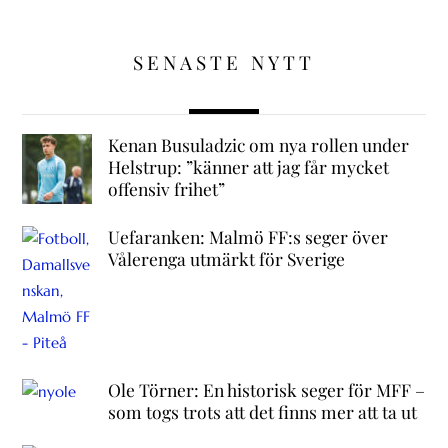
SENASTE NYTT
Kenan Busuladzic om nya rollen under
Helstrup: ”känner att jag får mycket
offensiv frihet”
Uefaranken: Malmö FF:s seger över
Vålerenga utmärkt för Sverige
Ole Törner: En historisk seger för MFF –
som togs trots att det finns mer att ta ut