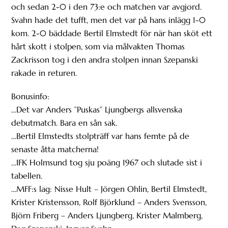
och sedan 2-0 i den 73:e och matchen var avgjord.
Svahn hade det tufft, men det var på hans inlägg 1-0
kom. 2-0 bäddade Bertil Elmstedt för när han sköt ett
hårt skott i stolpen, som via målvakten Thomas
Zackrisson tog i den andra stolpen innan Szepanski
rakade in returen.
Bonusinfo:
…Det var Anders ”Puskas” Ljungbergs allsvenska
debutmatch. Bara en sån sak.
…Bertil Elmstedts stolpträff var hans femte på de
senaste åtta matcherna!
…IFK Holmsund tog sju poäng 1967 och slutade sist i
tabellen.
…MFF:s lag: Nisse Hult – Jörgen Ohlin, Bertil Elmstedt,
Krister Kristensson, Rolf Björklund – Anders Svensson,
Björn Friberg – Anders Ljungberg, Krister Malmberg,