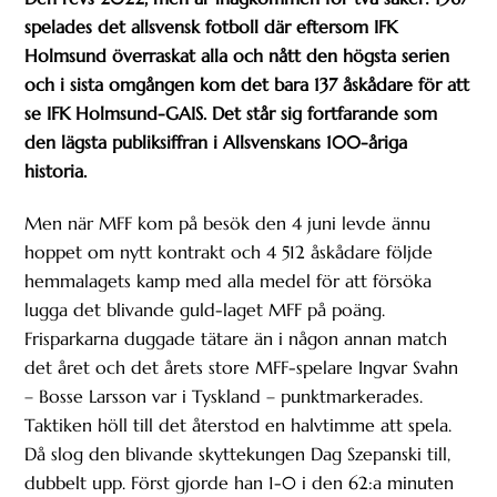
spelades det allsvensk fotboll där eftersom IFK
Holmsund överraskat alla och nått den högsta serien
och i sista omgången kom det bara 137 åskådare för att
se IFK Holmsund-GAIS. Det står sig fortfarande som
den lägsta publiksiffran i Allsvenskans 100-åriga
historia.
Men när MFF kom på besök den 4 juni levde ännu
hoppet om nytt kontrakt och 4 512 åskådare följde
hemmalagets kamp med alla medel för att försöka
lugga det blivande guld-laget MFF på poäng.
Frisparkarna duggade tätare än i någon annan match
det året och det årets store MFF-spelare Ingvar Svahn
– Bosse Larsson var i Tyskland – punktmarkerades.
Taktiken höll till det återstod en halvtimme att spela.
Då slog den blivande skyttekungen Dag Szepanski till,
dubbelt upp. Först gjorde han 1-0 i den 62:a minuten