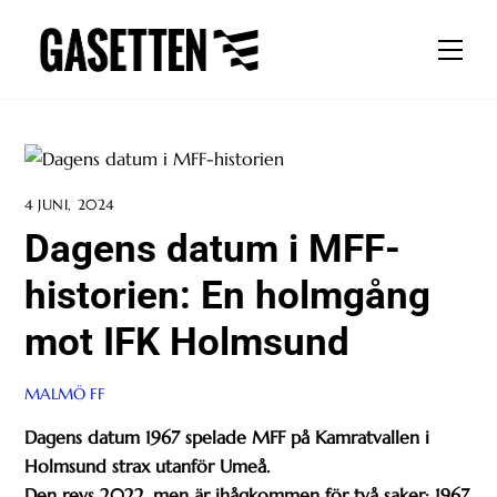
Skip
to
Men
content
4 JUNI, 2024
Dagens datum i MFF-
historien: En holmgång
mot IFK Holmsund
MALMÖ FF
Dagens datum 1967 spelade MFF på Kamratvallen i
Holmsund strax utanför Umeå.
Den revs 2022, men är ihågkommen för två saker: 1967