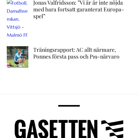
Jonas Valfridsson: ”Vi är är inte nöjda
med bara fortsatt garanterat Europa-
spel”
Träningsrapport: AC allt närmare,
Ponnes första pass och P19-närvaro