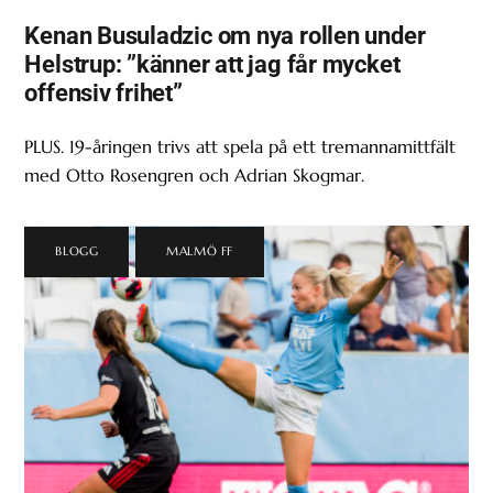
Kenan Busuladzic om nya rollen under
Helstrup: ”känner att jag får mycket
offensiv frihet”
PLUS. 19-åringen trivs att spela på ett tremannamittfält
med Otto Rosengren och Adrian Skogmar.
BLOGG
,
MALMÖ FF