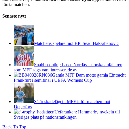
första matchen.
Senaste nytt
Matchens spelare mot BP: Sead Haksabanovic
Snabbscouting Lasse Nordås – norska anfallaren
som MFF sägs vara intresserade av
Gamla MFF Dam mötte gamla Eintracht
Frankfurt i semifinal i UEFA Womens Cup
Så är skadeläget i MFF inför matchen mot
Degerfors
Uefaranken: Hammarby nyckeln till
Sveriges plats på nationsrankingen
Back To Top