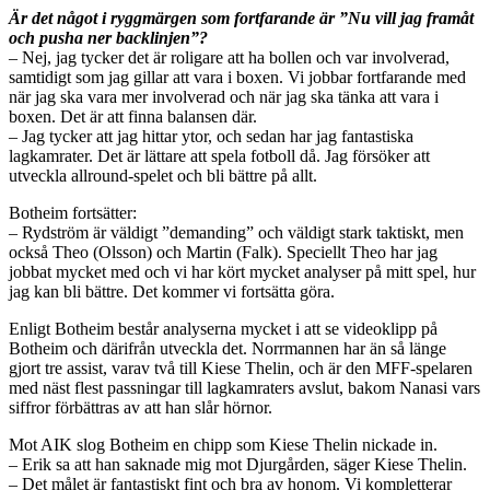
Är det något i ryggmärgen som fortfarande är ”Nu vill jag framåt
och pusha ner backlinjen”?
– Nej, jag tycker det är roligare att ha bollen och var involverad,
samtidigt som jag gillar att vara i boxen. Vi jobbar fortfarande med
när jag ska vara mer involverad och när jag ska tänka att vara i
boxen. Det är att finna balansen där.
– Jag tycker att jag hittar ytor, och sedan har jag fantastiska
lagkamrater. Det är lättare att spela fotboll då. Jag försöker att
utveckla allround-spelet och bli bättre på allt.
Botheim fortsätter:
– Rydström är väldigt ”demanding” och väldigt stark taktiskt, men
också Theo (Olsson) och Martin (Falk). Speciellt Theo har jag
jobbat mycket med och vi har kört mycket analyser på mitt spel, hur
jag kan bli bättre. Det kommer vi fortsätta göra.
Enligt Botheim består analyserna mycket i att se videoklipp på
Botheim och därifrån utveckla det. Norrmannen har än så länge
gjort tre assist, varav två till Kiese Thelin, och är den MFF-spelaren
med näst flest passningar till lagkamraters avslut, bakom Nanasi vars
siffror förbättras av att han slår hörnor.
Mot AIK slog Botheim en chipp som Kiese Thelin nickade in.
– Erik sa att han saknade mig mot Djurgården, säger Kiese Thelin.
– Det målet är fantastiskt fint och bra av honom. Vi kompletterar