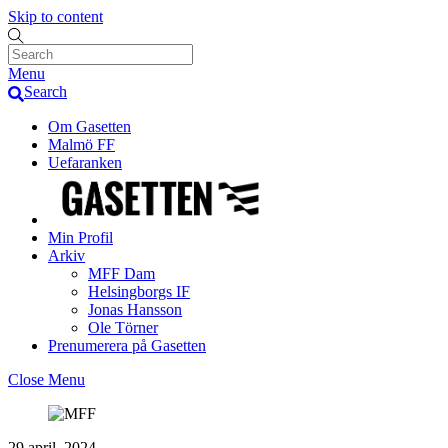
Skip to content
Menu
Search
Om Gasetten
Malmö FF
Uefaranken
Min Profil
Arkiv
MFF Dam
Helsingborgs IF
Jonas Hansson
Ole Törner
Prenumerera på Gasetten
Close Menu
29 april, 2024