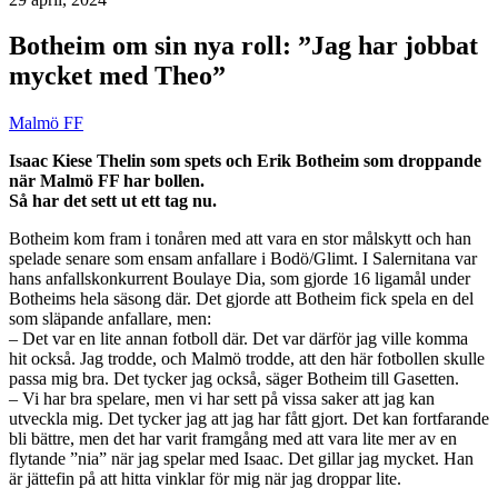
Botheim om sin nya roll: ”Jag har jobbat
mycket med Theo”
Malmö FF
Isaac Kiese Thelin som spets och Erik Botheim som droppande
när Malmö FF har bollen.
Så har det sett ut ett tag nu.
Botheim kom fram i tonåren med att vara en stor målskytt och han
spelade senare som ensam anfallare i Bodö/Glimt. I Salernitana var
hans anfallskonkurrent Boulaye Dia, som gjorde 16 ligamål under
Botheims hela säsong där. Det gjorde att Botheim fick spela en del
som släpande anfallare, men:
– Det var en lite annan fotboll där. Det var därför jag ville komma
hit också. Jag trodde, och Malmö trodde, att den här fotbollen skulle
passa mig bra. Det tycker jag också, säger Botheim till Gasetten.
– Vi har bra spelare, men vi har sett på vissa saker att jag kan
utveckla mig. Det tycker jag att jag har fått gjort. Det kan fortfarande
bli bättre, men det har varit framgång med att vara lite mer av en
flytande ”nia” när jag spelar med Isaac. Det gillar jag mycket. Han
är jättefin på att hitta vinklar för mig när jag droppar lite.