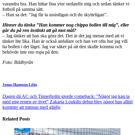
varandra bra. Han hittar fina ytor nedanför mig och sedan tänker vi
fotboll på samma sätt.
– Han sa det: ”Jag får ta assistligan och du skytteligan”.
Hinner du tänka ”Han kommer nog chippa bollen till mig”, eller
går du på ren instinkt att gå mot mål?
– Jag tänker att han ska göra det. Det är det jag menar med att vi
tänker lite lika. Han är också anfallare och han vet ofta hur jag vill
ha bollen i det läget. Jag var säker på att den skulle komma och
behövde inte ens ropa på den.
Foto: Bildbyrån
Jonas Hansson Lilja
Dagen då AC och Tinnerholm gjorde comeback: ”Något jag kan ta
med mig resten av livet”
Zakaria Loukilis debut blev något han alltid
kommer att minnas med glädje
Related Posts