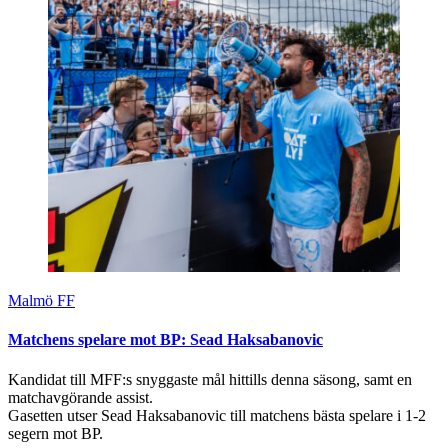
Malmö FF
Matchens spelare mot BP: Sead Haksabanovic
Kandidat till MFF:s snyggaste mål hittills denna säsong, samt en
matchavgörande assist.
Gasetten utser Sead Haksabanovic till matchens bästa spelare i 1-2
segern mot BP.