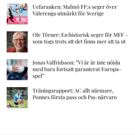
Uefaranken: Malmö FF:s seger över
Vålerenga utmärkt för Sverige
Ole Törner: En historisk seger för MFF –
som togs trots att det finns mer att ta ut
Jonas Valfridsson: ”Vi är är inte nöjda
med bara fortsatt garanterat Europa-
spel”
Träningsrapport: AC allt närmare,
Ponnes första pass och P19-närvaro