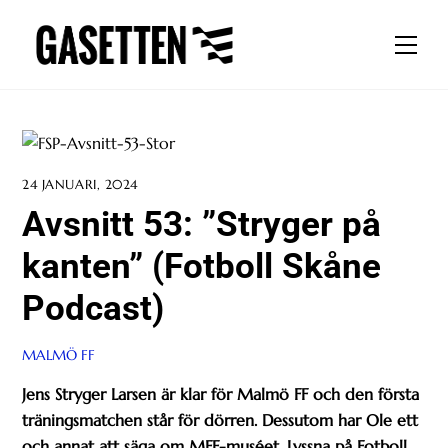
Skip
to
Men
content
24 JANUARI, 2024
Avsnitt 53: ”Stryger på
kanten” (Fotboll Skåne
Podcast)
MALMÖ FF
Jens Stryger Larsen är klar för Malmö FF och den första
träningsmatchen står för dörren. Dessutom har Ole ett
och annat att säga om MFF-muséet. Lyssna på Fotboll