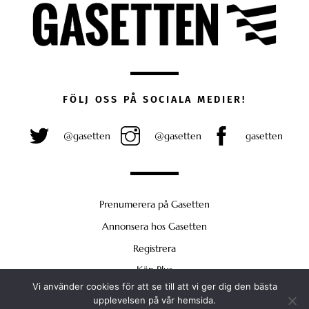
FÖLJ OSS PÅ SOCIALA MEDIER!
@gasetten
@gasetten
gasetten
Prenumerera på Gasetten
Annonsera hos Gasetten
Registrera
Köp Plus
Vi använder cookies för att se till att vi ger dig den bästa
Back
upplevelsen på vår hemsida.