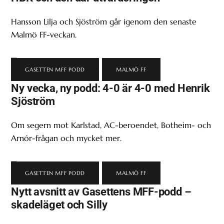
Hansson Lilja och Sjöström går igenom den senaste
Malmö FF-veckan.
GASETTEN MFF PODD
,
MALMÖ FF
Ny vecka, ny podd: 4-0 är 4-0 med Henrik
Sjöström
Om segern mot Karlstad, AC-beroendet, Botheim- och
Arnór-frågan och mycket mer.
GASETTEN MFF PODD
,
MALMÖ FF
Nytt avsnitt av Gasettens MFF-podd –
skadeläget och Silly