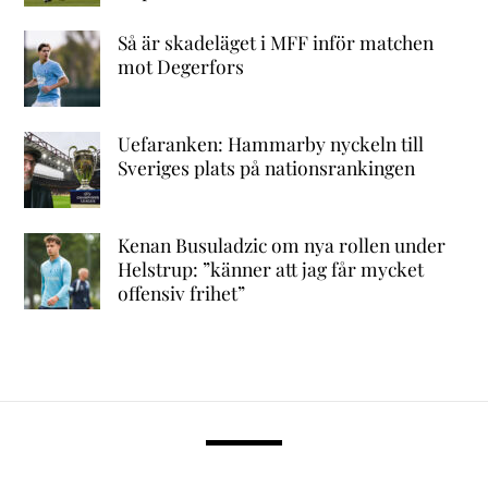
Så är skadeläget i MFF inför matchen
mot Degerfors
Uefaranken: Hammarby nyckeln till
Sveriges plats på nationsrankingen
Kenan Busuladzic om nya rollen under
Helstrup: ”känner att jag får mycket
offensiv frihet”