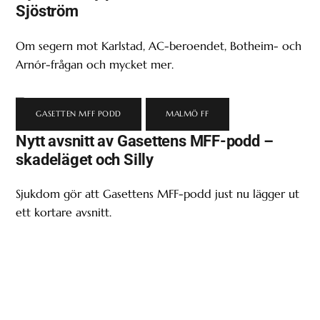
Sjöström
Om segern mot Karlstad, AC-beroendet, Botheim- och
Arnór-frågan och mycket mer.
GASETTEN MFF PODD
,
MALMÖ FF
Nytt avsnitt av Gasettens MFF-podd –
skadeläget och Silly
Sjukdom gör att Gasettens MFF-podd just nu lägger ut
ett kortare avsnitt.