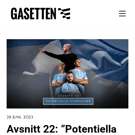
Skip
to
Men
content
28 JUNI, 2023
Avsnitt 22: ”Potentiella