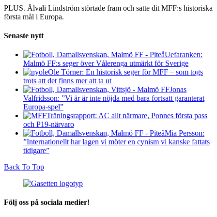
PLUS. Älvali Lindström störtade fram och satte dit MFF:s historiska
första mål i Europa.
Senaste nytt
Uefaranken:
Malmö FF:s seger över Vålerenga utmärkt för Sverige
Ole Törner: En historisk seger för MFF – som togs
trots att det finns mer att ta ut
Jonas
Valfridsson: ”Vi är är inte nöjda med bara fortsatt garanterat
Europa-spel”
Träningsrapport: AC allt närmare, Ponnes första pass
och P19-närvaro
Mia Persson:
”Internationellt har lagen vi möter en cynism vi kanske fattats
tidigare”
Back To Top
Följ oss på sociala medier!