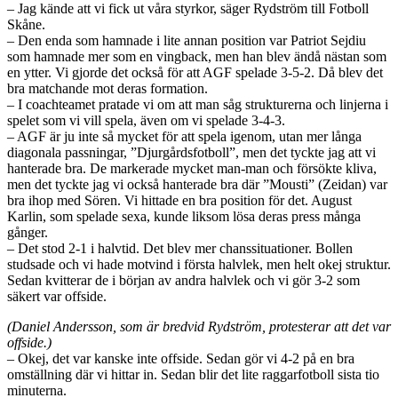
– Jag kände att vi fick ut våra styrkor, säger Rydström till Fotboll
Skåne.
– Den enda som hamnade i lite annan position var Patriot Sejdiu
som hamnade mer som en vingback, men han blev ändå nästan som
en ytter. Vi gjorde det också för att AGF spelade 3-5-2. Då blev det
bra matchande mot deras formation.
– I coachteamet pratade vi om att man såg strukturerna och linjerna i
spelet som vi vill spela, även om vi spelade 3-4-3.
– AGF är ju inte så mycket för att spela igenom, utan mer långa
diagonala passningar, ”Djurgårdsfotboll”, men det tyckte jag att vi
hanterade bra. De markerade mycket man-man och försökte kliva,
men det tyckte jag vi också hanterade bra där ”Mousti” (Zeidan) var
bra ihop med Sören. Vi hittade en bra position för det. August
Karlin, som spelade sexa, kunde liksom lösa deras press många
gånger.
– Det stod 2-1 i halvtid. Det blev mer chanssituationer. Bollen
studsade och vi hade motvind i första halvlek, men helt okej struktur.
Sedan kvitterar de i början av andra halvlek och vi gör 3-2 som
säkert var offside.
(Daniel Andersson, som är bredvid Rydström, protesterar att det var
offside.)
– Okej, det var kanske inte offside. Sedan gör vi 4-2 på en bra
omställning där vi hittar in. Sedan blir det lite raggarfotboll sista tio
minuterna.