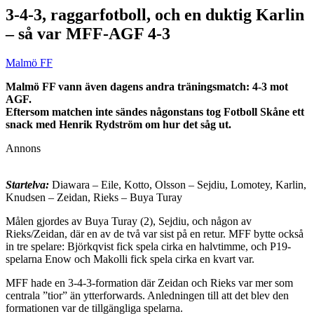
3-4-3, raggarfotboll, och en duktig Karlin
– så var MFF-AGF 4-3
Malmö FF
Malmö FF vann även dagens andra träningsmatch: 4-3 mot
AGF.
Eftersom matchen inte sändes någonstans tog Fotboll Skåne ett
snack med Henrik Rydström om hur det såg ut.
Annons
Startelva:
Diawara – Eile, Kotto, Olsson – Sejdiu, Lomotey, Karlin,
Knudsen – Zeidan, Rieks – Buya Turay
Målen gjordes av Buya Turay (2), Sejdiu, och någon av
Rieks/Zeidan, där en av de två var sist på en retur. MFF bytte också
in tre spelare: Björkqvist fick spela cirka en halvtimme, och P19-
spelarna Enow och Makolli fick spela cirka en kvart var.
MFF hade en 3-4-3-formation där Zeidan och Rieks var mer som
centrala ”tior” än ytterforwards. Anledningen till att det blev den
formationen var de tillgängliga spelarna.