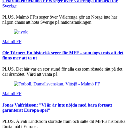
Uefaranken: Malmö FF:s seger över Vålerenga utmärkt för
Sverige
PLUS. Malmö FF:s seger över Vålerenga gör att Norge inte har
någon chans att hota Sverige på nationsrankingen.
Malmö FF
Ole Törner: En historisk seger för MFF – som togs trots att det
finns mer att ta ut
PLUS. Det här var en stor stund för alla oss som röstade rätt på det
där årsmötet. Värd att vänta på.
Malmö FF
Jonas Valfridsson: ”Vi är är inte nöjda med bara fortsatt
garanterat Europa-spel”
PLUS. Älvali Lindström störtade fram och satte dit MFF:s historiska
första mål i Europa.