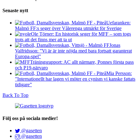
Senaste nytt
Uefaranken:
Malmö FF:s seger över Vålerenga utmärkt för Sverige
Ole Törner: En historisk seger för MFF – som togs
trots att det finns mer att ta ut
Jonas
Valfridsson: ”Vi är är inte nöjda med bara fortsatt garanterat
Europa-spel”
Träningsrapport: AC allt närmare, Ponnes första pass
och P19-närvaro
Mia Persson:
”Internationellt har lagen vi möter en cynism vi kanske fattats
tidigare”
Back To Top
Följ oss på sociala medier!
@gasetten
@gasetten