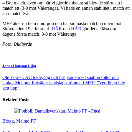
– Bra match, även om när vi gjorde misstag så blev de större än i
match ett (3-0 mot Vålerenga). Vi hade en annan stabilitet i match ett
än i match två.
MFF åker nu hem i morgon och har sin nästa match i cupen mot
Skövde den 19:e februari.
HÄR
och
HÄR
går det att läsa om
dagens första match, 3-0 mot Vålerenga.
Foto: Bildbyrån
Jonas Hansson Lilja
Ole Törner: AC lekte, log och briljerade med snabba fötter och
tankar
Mellouk fortsätter landslagsdrömma i MFF: ”Verkligen inte
gett upp”
Related Posts
Blogg
,
Malmö FF