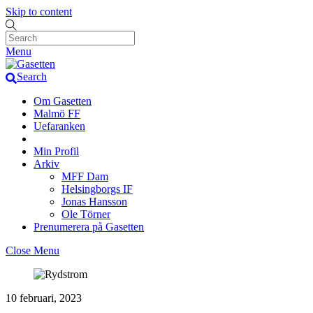
Skip to content
Menu
Search
Om Gasetten
Malmö FF
Uefaranken
Min Profil
Arkiv
MFF Dam
Helsingborgs IF
Jonas Hansson
Ole Törner
Prenumerera på Gasetten
Close Menu
10 februari, 2023