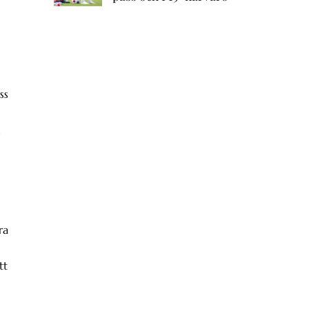
ss
n
ra
tt