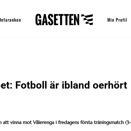
Uefaranken
Min Profil
: Fotboll är ibland oerhört
tt vinna mot Vålerenga i fredagens första träningsmatch (3-