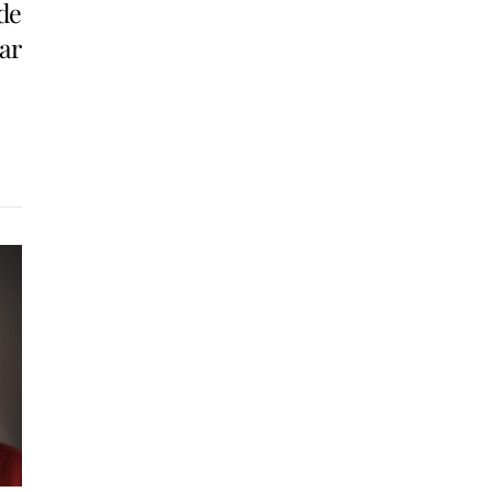
ade
ar