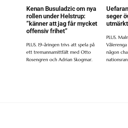
Kenan Busuladzic om nya
Uefaran
rollen under Helstrup:
seger ö
”känner att jag får mycket
utmärkt
offensiv frihet”
PLUS. Malm
PLUS. 19-åringen trivs att spela på
Vålerenga 
ett tremannamittfält med Otto
någon chan
Rosengren och Adrian Skogmar.
nationsran