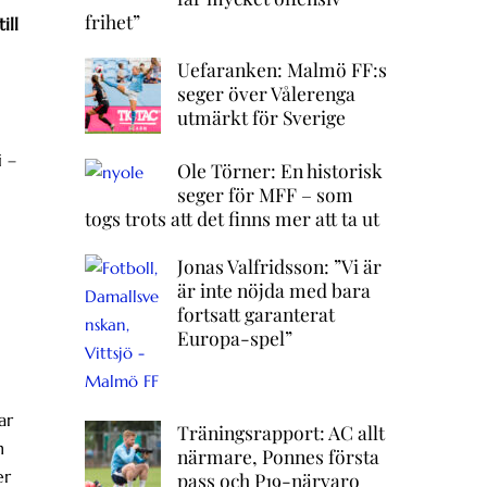
frihet”
ill
Uefaranken: Malmö FF:s
seger över Vålerenga
utmärkt för Sverige
i –
Ole Törner: En historisk
seger för MFF – som
togs trots att det finns mer att ta ut
Jonas Valfridsson: ”Vi är
är inte nöjda med bara
fortsatt garanterat
Europa-spel”
ar
Träningsrapport: AC allt
n
närmare, Ponnes första
er
pass och P19-närvaro