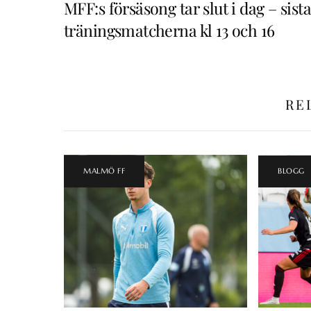
MFF:s försäsong tar slut i dag – sista
träningsmatcherna kl 13 och 16
RE
MALMÖ FF
BLOGG