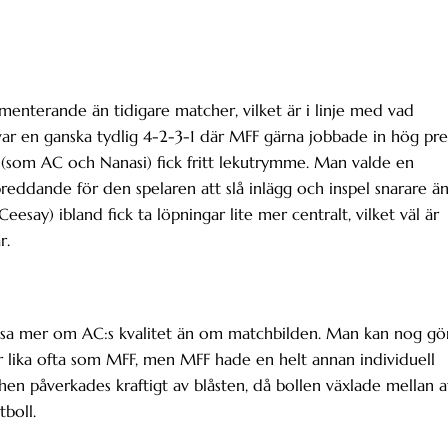
menterande än tidigare matcher, vilket är i linje med vad
var en ganska tydlig 4-2-3-1 där MFF gärna jobbade in hög pre
 (som AC och Nanasi) fick fritt lekutrymme. Man valde en
reddande för den spelaren att slå inlägg och inspel snarare ä
esay) ibland fick ta löpningar lite mer centralt, vilket väl är
r.
MFF sa mer om AC:s kvalitet än om matchbilden. Man kan nog gö
 lika ofta som MFF, men MFF hade en helt annan individuell
hen påverkades kraftigt av blåsten, då bollen växlade mellan a
tboll.