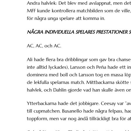
Andra halvlek: Det blev med avslappnat, men det f
MFF kunde kontrollera matchbilden som de ville,
för några unga spelare att komma in.
NÅGRA INDIVIDUELLA SPELARES PRESTATIONER
AC, AC, och AC.
Ali hade flera bra dribblingar som gav bra chanse
inte alltid lyckades), Larsson och Peña hade ett 
dominera med boll och Larsson tog en massa löpjo
de lekfulla spelarnas match. Mittbackarna skötte s
halvlek, och Dahlin gjorde vad han skulle även om 
Ytterbackarna hade det jobbigare. Ceesay var ”a
till cupmatchen. Busanello hade några felpass, had
toppform, men var nog ändå tillräckligt bra för a