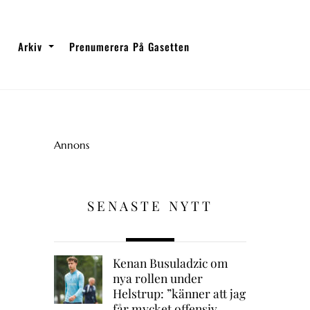
Arkiv
Prenumerera På Gasetten
Annons
SENASTE NYTT
Kenan Busuladzic om
nya rollen under
Helstrup: ”känner att jag
får mycket offensiv