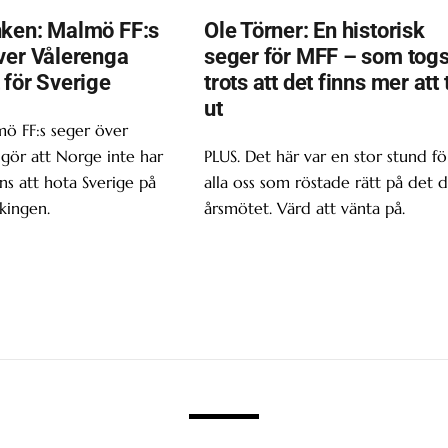
ken: Malmö FF:s
Ole Törner: En historisk
ver Vålerenga
seger för MFF – som tog
 för Sverige
trots att det finns mer att 
ut
ö FF:s seger över
gör att Norge inte har
PLUS. Det här var en stor stund fö
s att hota Sverige på
alla oss som röstade rätt på det d
kingen.
årsmötet. Värd att vänta på.