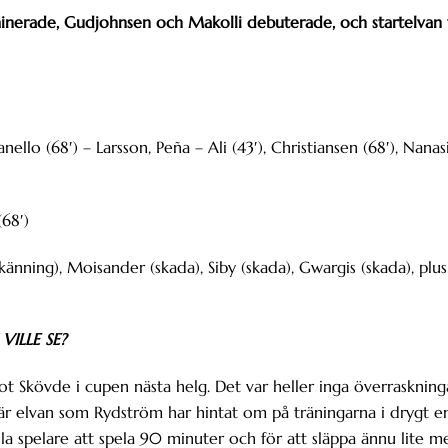
erade, Gudjohnsen och Makolli debuterade, och startelvan t
ello (68′) – Larsson, Peña – Ali (43′), Christiansen (68′), Nanas
(68′)
känning), Moisander (skada), Siby (skada), Gwargis (skada), plus
ILLE SE?
mot Skövde i cupen nästa helg. Det var heller inga överraskning
är elvan som Rydström har hintat om på träningarna i drygt e
lla spelare att spela 90 minuter och för att släppa ännu lite m