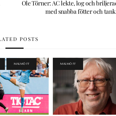
Ole Törner: AC lekte, log och briljer
med snabba fötter och tank
LATED POSTS
,
MALMÖ FF
MALMÖ FF