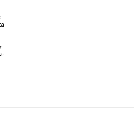
s
ta
r
är