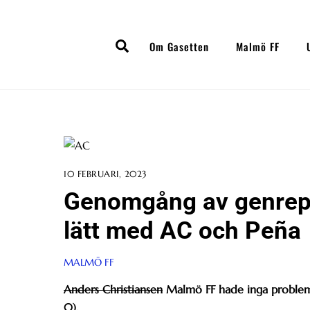
Skip
to
Search
content
Om Gasetten
Malmö FF
10 FEBRUARI, 2023
Genomgång av genrepet
lätt med AC och Peña
MALMÖ FF
Anders Christiansen
Malmö FF hade inga problem a
0).