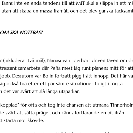
anns inte en enda tendens till att MFF skulle släppa in ett må
 utan att skapa en massa framåt, och det blev ganska tacksam
 SOM SKA NOTERAS?
r (inkluderat två mål), Nanasi varit oerhört driven (även om d
intressant samarbete där Peña mest låg runt planens mitt för at
bb. Dessutom var Bolin fortsatt pigg i sitt inhopp. Det här va
ig också bra efter ett par sämre situationer tidigt i första
det var svårt att slå långa utsparkar.
vkopplad” för ofta och tog inte chansen att utmana Tinnerhol
e svårt att sätta prägel, och känns fortfarande en bit ifrån
tt starta mot Skövde.