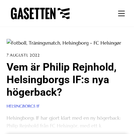
Skip
to
Men
content
7 AUGUSTI, 2022
Vem är Philip Rejnhold,
Helsingborgs IF:s nya
högerback?
HELSINGBORGS IF
Helsingborgs IF har gjort klart med en ny högerback:
Philip Rejnhold från FC Helsingör, med ett k