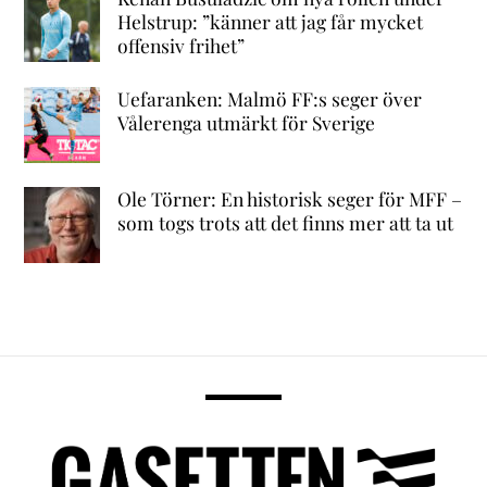
Helstrup: ”känner att jag får mycket
offensiv frihet”
Uefaranken: Malmö FF:s seger över
Vålerenga utmärkt för Sverige
Ole Törner: En historisk seger för MFF –
som togs trots att det finns mer att ta ut