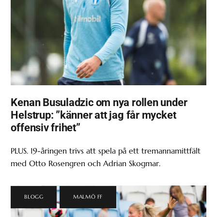
Kenan Busuladzic om nya rollen under
Helstrup: ”känner att jag får mycket
offensiv frihet”
PLUS. 19-åringen trivs att spela på ett tremannamittfält
med Otto Rosengren och Adrian Skogmar.
BLOGG
,
MALMÖ FF