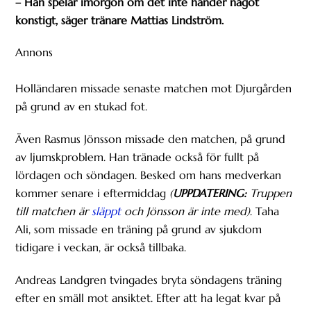
– Han spelar imorgon om det inte händer något
konstigt, säger tränare Mattias Lindström.
Annons
Holländaren missade senaste matchen mot Djurgården
på grund av en stukad fot.
Även Rasmus Jönsson missade den matchen, på grund
av ljumskproblem. Han tränade också för fullt på
lördagen och söndagen. Besked om hans medverkan
kommer senare i eftermiddag
(
UPPDATERING:
Truppen
till matchen är
släppt
och Jönsson är inte med)
. Taha
Ali, som missade en träning på grund av sjukdom
tidigare i veckan, är också tillbaka.
Andreas Landgren tvingades bryta söndagens träning
efter en smäll mot ansiktet. Efter att ha legat kvar på