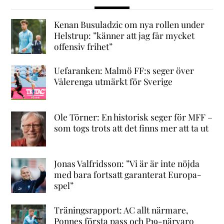
Kenan Busuladzic om nya rollen under
Helstrup: ”känner att jag får mycket
offensiv frihet”
Uefaranken: Malmö FF:s seger över
Vålerenga utmärkt för Sverige
Ole Törner: En historisk seger för MFF –
som togs trots att det finns mer att ta ut
Jonas Valfridsson: ”Vi är är inte nöjda
med bara fortsatt garanterat Europa-
spel”
Träningsrapport: AC allt närmare,
Ponnes första pass och P19-närvaro