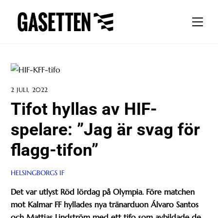
Skip
to
Men
content
2 JULI, 2022
Tifot hyllas av HIF-
spelare: ”Jag är svag för
flagg-tifon”
HELSINGBORGS IF
Det var utlyst Röd lördag på Olympia. Före matchen
mot Kalmar FF hyllades nya tränarduon Álvaro Santos
och Mattias Lindström med ett tifo som avbildade de