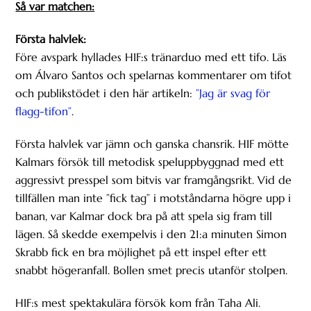
Så var matchen:
Första halvlek:
Före avspark hyllades HIF:s tränarduo med ett tifo. Läs
om Álvaro Santos och spelarnas kommentarer om tifot
och publikstödet i den här artikeln:
”Jag är svag för
flagg-tifon”
.
Första halvlek var jämn och ganska chansrik. HIF mötte
Kalmars försök till metodisk speluppbyggnad med ett
aggressivt presspel som bitvis var framgångsrikt. Vid de
tillfällen man inte ”fick tag” i motståndarna högre upp i
banan, var Kalmar dock bra på att spela sig fram till
lägen. Så skedde exempelvis i den 21:a minuten Simon
Skrabb fick en bra möjlighet på ett inspel efter ett
snabbt högeranfall. Bollen smet precis utanför stolpen.
HIF:s mest spektakulära försök kom från Taha Ali.