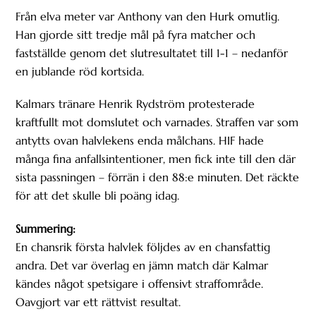
Från elva meter var Anthony van den Hurk omutlig.
Han gjorde sitt tredje mål på fyra matcher och
fastställde genom det slutresultatet till 1-1 – nedanför
en jublande röd kortsida.
Kalmars tränare Henrik Rydström protesterade
kraftfullt mot domslutet och varnades. Straffen var som
antytts ovan halvlekens enda målchans. HIF hade
många fina anfallsintentioner, men fick inte till den där
sista passningen – förrän i den 88:e minuten. Det räckte
för att det skulle bli poäng idag.
Summering:
En chansrik första halvlek följdes av en chansfattig
andra. Det var överlag en jämn match där Kalmar
kändes något spetsigare i offensivt straffområde.
Oavgjort var ett rättvist resultat.