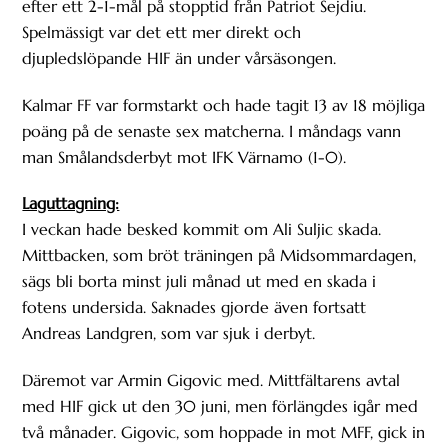
efter ett 2-1-mål på stopptid från Patriot Sejdiu.
Spelmässigt var det ett mer direkt och
djupledslöpande HIF än under vårsäsongen.
Kalmar FF var formstarkt och hade tagit 13 av 18 möjliga
poäng på de senaste sex matcherna. I måndags vann
man Smålandsderbyt mot IFK Värnamo (1-0).
Laguttagning:
I veckan hade besked kommit om Ali Suljic skada.
Mittbacken, som bröt träningen på Midsommardagen,
sägs bli borta minst juli månad ut med en skada i
fotens undersida. Saknades gjorde även fortsatt
Andreas Landgren, som var sjuk i derbyt.
Däremot var Armin Gigovic med. Mittfältarens avtal
med HIF gick ut den 30 juni, men förlängdes igår med
två månader. Gigovic, som hoppade in mot MFF, gick in