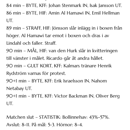
84 min – BYTE, KFF: Johan Stenmark IN, Isak Jansson UT.
86 min – BYTE, HIF: Amin Al Hamawi IN, Emil Hellman
UT.
89 min – STRAFF, HIF: Jönsson slår inlägg in i boxen från
höger. Al Hamawi tar emot i boxen och dras i av
Lindahl och faller. Straff.
90 min – MÅL, HIF: van den Hurk slår in kvitteringen
till vänster i målet. Ricardo går åt andra hållet.
90 min – GULT KORT, KFF: Kalmars tränare Henrik
Rydström varnas för protest.
90+1 min – BYTE, KFF: Erik Israelsson IN, Nahom
Netabay UT.
90+1 min – BYTE, KFF: Victor Backman IN, Oliver Berg
UT.
Matchen slut – STATISTIK: Bollinnehav: 43%-57%.
Avslut: 8-11. På mål: 5-3. Hörnor: 8-4.