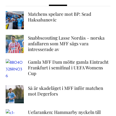
Matchens spelare mot BP: Sead
Haksabanovic
Snabbscouting Lasse Nordås – norska
anfallaren som MFF sägs vara
intresserade av
Gamla MFF Dam mötte gamla Eintracht
Frankfurt i semifinal i UEFA Womens
Cup
Så är skadeläget i MFF inför matchen
mot Degerfors
Uefaranken: Hammarby nyckeln till