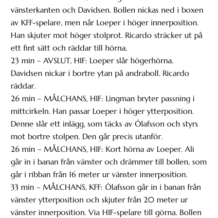
vänsterkanten och Davidsen. Bollen nickas ned i boxen
av KFF-spelare, men når Loeper i höger innerposition.
Han skjuter mot höger stolprot. Ricardo sträcker ut på
ett fint sätt och räddar till hörna.
23 min – AVSLUT, HIF: Loeper slår högerhörna.
Davidsen nickar i bortre ytan på andraboll. Ricardo
räddar.
26 min – MÅLCHANS, HIF: Lingman bryter passning i
mittcirkeln. Han passar Loeper i höger ytterposition.
Denne slår ett inlägg, som täcks av Ólafsson och styrs
mot bortre stolpen. Den går precis utanför.
26 min – MÅLCHANS, HIF: Kort hörna av Loeper. Ali
går in i banan från vänster och drämmer till bollen, som
går i ribban från 16 meter ur vänster innerposition.
33 min – MÅLCHANS, KFF: Ólafsson går in i banan från
vänster ytterposition och skjuter från 20 meter ur
vänster innerposition. Via HIF-spelare till görna. Bollen