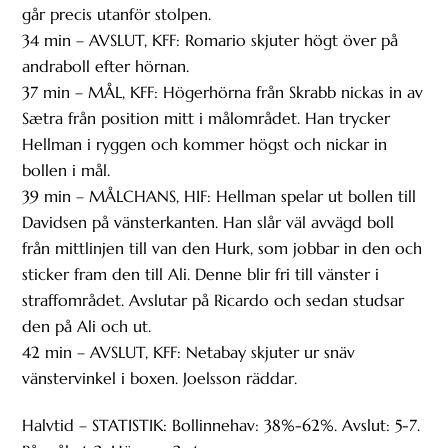
går precis utanför stolpen.
34 min – AVSLUT, KFF: Romario skjuter högt över på
andraboll efter hörnan.
37 min – MÅL, KFF: Högerhörna från Skrabb nickas in av
Sætra från position mitt i målområdet. Han trycker
Hellman i ryggen och kommer högst och nickar in
bollen i mål.
39 min – MÅLCHANS, HIF: Hellman spelar ut bollen till
Davidsen på vänsterkanten. Han slår väl avvägd boll
från mittlinjen till van den Hurk, som jobbar in den och
sticker fram den till Ali. Denne blir fri till vänster i
straffområdet. Avslutar på Ricardo och sedan studsar
den på Ali och ut.
42 min – AVSLUT, KFF: Netabay skjuter ur snäv
vänstervinkel i boxen. Joelsson räddar.
Halvtid – STATISTIK: Bollinnehav: 38%-62%. Avslut: 5-7.