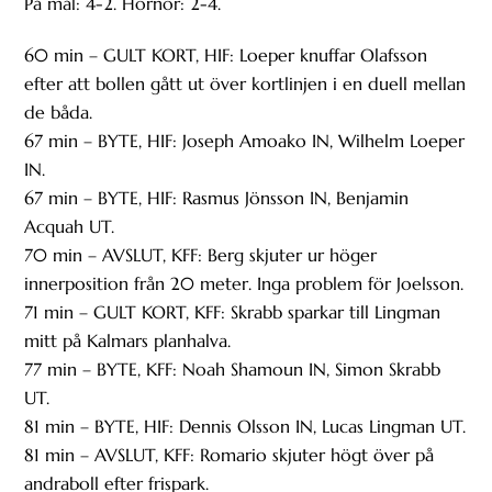
På mål: 4-2. Hörnor: 2-4.
60 min – GULT KORT, HIF: Loeper knuffar Olafsson
efter att bollen gått ut över kortlinjen i en duell mellan
de båda.
67 min – BYTE, HIF: Joseph Amoako IN, Wilhelm Loeper
IN.
67 min – BYTE, HIF: Rasmus Jönsson IN, Benjamin
Acquah UT.
70 min – AVSLUT, KFF: Berg skjuter ur höger
innerposition från 20 meter. Inga problem för Joelsson.
71 min – GULT KORT, KFF: Skrabb sparkar till Lingman
mitt på Kalmars planhalva.
77 min – BYTE, KFF: Noah Shamoun IN, Simon Skrabb
UT.
81 min – BYTE, HIF: Dennis Olsson IN, Lucas Lingman UT.
81 min – AVSLUT, KFF: Romario skjuter högt över på
andraboll efter frispark.