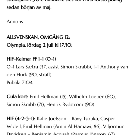
sedan början av maj.
Annons
ALLSVENSKAN, OMGÅNG 12:
Olympia, lördag 2 juli kl 17.30:
HIF–Kalmar FF 1–1 (0–1)
0–1 Lars Sætra (37, assist Simon Skrabb), 1–1 Anthony van
den Hurk (90, straff)
Publik: 7104
Gula kort:
Emil Hellman (15), Wilhelm Loeper (60),
Simon Skrabb (71), Henrik Rydström (90)
HIF (4-2-3–1):
Kalle Joelsson – Ravy Tsouka, Casper
Widell, Emil Hellman (Amin Al Hamawi, 86), Viljormur
Davidsen – Benjamin Acquah (Rasmus Jönsson, 67),