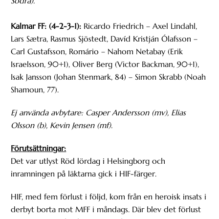
Södra).
Kalmar FF: (4-2-3-1):
Ricardo Friedrich – Axel Lindahl,
Lars Sætra, Rasmus Sjöstedt, Davíd Kristján Ólafsson –
Carl Gustafsson, Romário – Nahom Netabay (Erik
Israelsson, 90+1), Oliver Berg (Victor Backman, 90+1),
Isak Jansson (Johan Stenmark, 84) – Simon Skrabb (Noah
Shamoun, 77).
Ej använda avbytare: Casper Andersson (mv), Elias
Olsson (b), Kevin Jensen (mf).
Förutsättningar:
Det var utlyst Röd lördag i Helsingborg och
inramningen på läktarna gick i HIF-färger.
HIF, med fem förlust i följd, kom från en heroisk insats i
derbyt borta mot MFF i måndags. Där blev det förlust