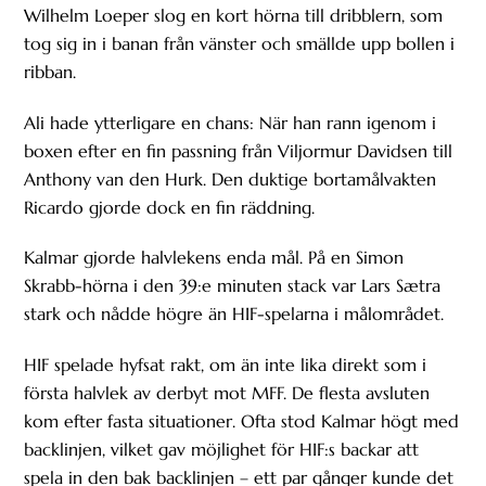
Wilhelm Loeper slog en kort hörna till dribblern, som
tog sig in i banan från vänster och smällde upp bollen i
ribban.
Ali hade ytterligare en chans: När han rann igenom i
boxen efter en fin passning från Viljormur Davidsen till
Anthony van den Hurk. Den duktige bortamålvakten
Ricardo gjorde dock en fin räddning.
Kalmar gjorde halvlekens enda mål. På en Simon
Skrabb-hörna i den 39:e minuten stack var Lars Sætra
stark och nådde högre än HIF-spelarna i målområdet.
HIF spelade hyfsat rakt, om än inte lika direkt som i
första halvlek av derbyt mot MFF. De flesta avsluten
kom efter fasta situationer. Ofta stod Kalmar högt med
backlinjen, vilket gav möjlighet för HIF:s backar att
spela in den bak backlinjen – ett par gånger kunde det