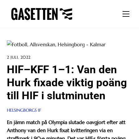
Skip
to
Men
content
2 JULI, 2022
HIF–KFF 1–1: Van den
Hurk fixade viktig poäng
till HIF i slutminuten
HELSINGBORGS IF
En jämn match på Olympia slutade oavgjort efter att
Anthony van den Hurk fixat kvitteringen via en
straffspark i 90:e minuten. Det var HIF:s första poäng