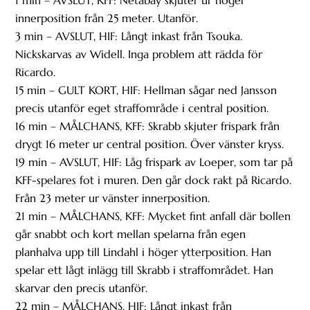
1 min – AVSLUT, KFF: Netabay skjuter ur höger
innerposition från 25 meter. Utanför.
3 min – AVSLUT, HIF: Långt inkast från Tsouka.
Nickskarvas av Widell. Inga problem att rädda för
Ricardo.
15 min – GULT KORT, HIF: Hellman sågar ned Jansson
precis utanför eget straffområde i central position.
16 min – MÅLCHANS, KFF: Skrabb skjuter frispark från
drygt 16 meter ur central position. Över vänster kryss.
19 min – AVSLUT, HIF: Låg frispark av Loeper, som tar på
KFF-spelares fot i muren. Den går dock rakt på Ricardo.
Från 23 meter ur vänster innerposition.
21 min – MÅLCHANS, KFF: Mycket fint anfall där bollen
går snabbt och kort mellan spelarna från egen
planhalva upp till Lindahl i höger ytterposition. Han
spelar ett lågt inlägg till Skrabb i straffområdet. Han
skarvar den precis utanför.
22 min – MÅLCHANS, HIF: Långt inkast från