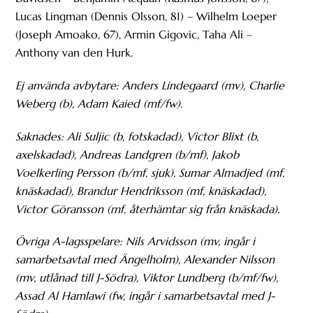
Lucas Lingman (Dennis Olsson, 81) – Wilhelm Loeper
(Joseph Amoako, 67), Armin Gigovic, Taha Ali –
Anthony van den Hurk.
Ej använda avbytare: Anders Lindegaard (mv), Charlie
Weberg (b), Adam Kaied (mf/fw).
Saknades: Ali Suljic (b, fotskadad), Victor Blixt (b,
axelskadad), Andreas Landgren (b/mf), Jakob
Voelkerling Persson (b/mf, sjuk), Sumar Almadjed (mf,
knäskadad), Brandur Hendriksson (mf, knäskadad),
Victor Göransson (mf, återhämtar sig från knäskada).
Övriga A-lagsspelare:
Nils Arvidsson (mv, ingår i
samarbetsavtal med Ängelholm), Alexander Nilsson
(mv, utlånad till J-Södra), Viktor Lundberg (b/mf/fw),
Assad Al Hamlawi (fw, ingår i samarbetsavtal med J-