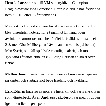
Henrik Larsson
reste till VM som nybliven Champions
League-mästare med Barcelona. Efter VM skulle han återvända
hem till HIF efter 13 år utomlands.
Mästerskapet blev dock hans kanske svagaste i karriären. Han
blev visserligen noterad för ett mål mot England i den
avslutande gruppspelsmatchen (målet fastställde slutresultatet till
2-2, men Olof Mellberg har hävdat att han var sist på bollen).
Men Sveriges anfallsspel lyfte egentligen aldrig och mot
Tyskland i åttondelsfinalen (0-2) drog Larsson en straff över
ribban.
Mattias Jonson
användes fortsatt som en komplementspelare
på kanten och startade mot både England och Tyskland.
Erik Edman
hade nu avancerat i hierarkin och var självskriven
som vänsterback. Även
Andreas Jakobsson
var med i truppen
igen, men fick ingen speltid.