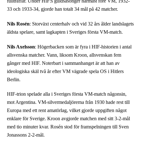
fullträffar. Under HIF:s guldsäsonger närmast före VM, 1932-
33 och 1933-34, gjorde han totalt 34 mål på 42 matcher.
Nils Rosén
: Storväxt centerhalv och vid 32 års ålder landslagets
äldsta spelare, samt lagkapten i Sveriges första VM-match.
Nils Axelsson
: Högerbacken som är fyra i HIF-historien i antal
allsvenska matcher. Vann, liksom Kroon, allsvenskan fem
gånger med HIF. Noterbart i sammanhanget är att han av
ideologiska skäl två år efter VM vägrade spela OS i Hitlers
Berlin.
HIF-trion spelade alla i Sveriges första VM-match någonsin,
mot Argentina. VM-silvermedaljörerna från 1930 hade rest till
Europa med ett rent amatörlag, vilket gjorde uppgiften något
enklare för Sverige. Kroon avgjorde matchen med sitt 3-2-mål
med tio minuter kvar. Rosén stod för framspelningen till Sven
Jonassons 2-2-mål.