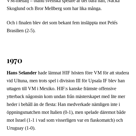
VM-medalj – bland svenska spelare är det bara han, Nacka
Skoglund och Bror Mellberg som har lika många.
Och i finalen blev det som bekant fem insläppta mot Pelés
Brasilien (2-5).
1970
Hans Selander
hade lämnat HIF hösten före VM för att studera
vid Ultuna, men trots spel i division III för Upsala IF blev han
uttagen till VM i Mexiko. HIF:s kanske främste offensive
ytterback någonsin kom undan från mästerskapet med lite mer
heder i behåll än de flesta: Han medverkade nämligen inte i
öppningsmatchen mot Italien (0-1), men spelade däremot både
mot Israel (1-1 i vad som visserligen var en fiaskomatch) och
Uruguay (1-0).