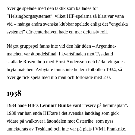
Sverige spelade med den taktik som kallades för
”Helsingborgssystemet”, vilket HIF-spelarna så klart var vana
vid – många andra svenska klubbar spelade enligt det ”engelska
systemet” där centerhalven hade en mer defensiv roll.
Något gruppspel fanns inte vid den här tiden – Argentina-
matchen var åttondelsfinal. I kvartsfinalen mot Tyskland
skallade Rosén ihop med Ernst Andersson och båda tvingades
bryta matchen. Avbytare fanns inte heller i fotbollen 1934, så
Sverige fick spela med nio man och förlorade med 2-0.
1938
1934 hade HIF:s
Lennart Bunke
varit ”reserv på hemmaplan”.
1938 var han enda HIF:are i det svenska landslag som gick
vidare på walkover i åttondelen mot Österrike, som nyss
annekterats av Tyskland och inte var på plats i VM i Frankrike.