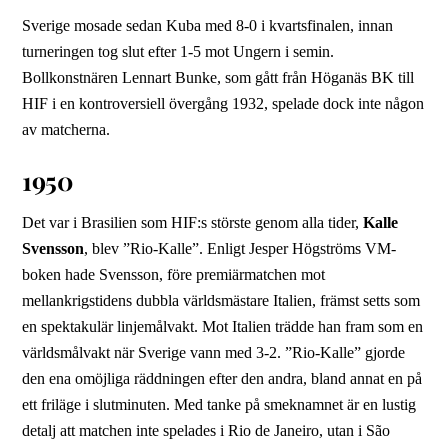
Sverige mosade sedan Kuba med 8-0 i kvartsfinalen, innan
turneringen tog slut efter 1-5 mot Ungern i semin.
Bollkonstnären Lennart Bunke, som gått från Höganäs BK till
HIF i en kontroversiell övergång 1932, spelade dock inte någon
av matcherna.
1950
Det var i Brasilien som HIF:s störste genom alla tider,
Kalle
Svensson
, blev ”Rio-Kalle”. Enligt Jesper Högströms VM-
boken hade Svensson, före premiärmatchen mot
mellankrigstidens dubbla världsmästare Italien, främst setts som
en spektakulär linjemålvakt. Mot Italien trädde han fram som en
världsmålvakt när Sverige vann med 3-2. ”Rio-Kalle” gjorde
den ena omöjliga räddningen efter den andra, bland annat en på
ett friläge i slutminuten. Med tanke på smeknamnet är en lustig
detalj att matchen inte spelades i Rio de Janeiro, utan i São