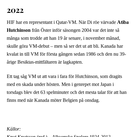
2022
HIF har en representant i Qatar-VM. När Di röe värvade
Atiba
Hutchinson
från Öster inför säsongen 2004 var det inte så
många som trodde att han 19 år senare, i november månad,
skulle göra VM-debut – men så ser det ut att bli. Kanada har
kvalat in till VM för första gången sedan 1986 och den nu 39-
årige Besiktas-mittfältaren är lagkapten.
Ett tag såg VM ut att vara i fara för Hutchinson, som dragits
med en skada under hösten. Men i genrepet mot Japan i
torsdags blev det 63 spelminuter och det mesta talar för att han
finns med när Kanada möter Belgien på onsdag.
Källor:
Knut Knutsson (red.) – Allsvenska Spelare 1924-2012