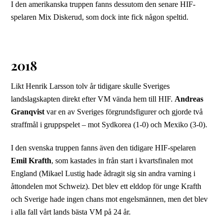
I den amerikanska truppen fanns dessutom den senare HIF-
spelaren Mix Diskerud, som dock inte fick någon speltid.
2018
Likt Henrik Larsson tolv år tidigare skulle Sveriges
landslagskapten direkt efter VM vända hem till HIF.
Andreas
Granqvist
var en av Sveriges förgrundsfigurer och gjorde två
straffmål i gruppspelet – mot Sydkorea (1-0) och Mexiko (3-0).
I den svenska truppen fanns även den tidigare HIF-spelaren
Emil Krafth
, som kastades in från start i kvartsfinalen mot
England (Mikael Lustig hade ådragit sig sin andra varning i
åttondelen mot Schweiz). Det blev ett elddop för unge Krafth
och Sverige hade ingen chans mot engelsmännen, men det blev
i alla fall vårt lands bästa VM på 24 år.