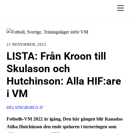
Skip
Men
to
content
21 NOVEMBER, 2022
LISTA: Från Kroon till
Skulason och
Hutchinson: Alla HIF:are
i VM
HELSINGBORGS IF
Fotbolls-VM 2022 är igång. Den här gången blir Kanadas
Atiba Hutchinson den ende spelaren i turneringen som