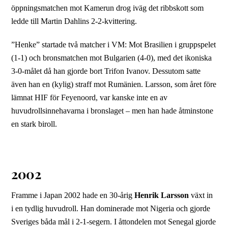
öppningsmatchen mot Kamerun drog iväg det ribbskott som
ledde till Martin Dahlins 2-2-kvittering.
”Henke” startade två matcher i VM: Mot Brasilien i gruppspelet
(1-1) och bronsmatchen mot Bulgarien (4-0), med det ikoniska
3-0-målet då han gjorde bort Trifon Ivanov. Dessutom satte
även han en (kylig) straff mot Rumänien. Larsson, som året före
lämnat HIF för Feyenoord, var kanske inte en av
huvudrollsinnehavarna i bronslaget – men han hade åtminstone
en stark biroll.
2002
Framme i Japan 2002 hade en 30-årig
Henrik Larsson
växt in
i en tydlig huvudroll. Han dominerade mot Nigeria och gjorde
Sveriges båda mål i 2-1-segern. I åttondelen mot Senegal gjorde