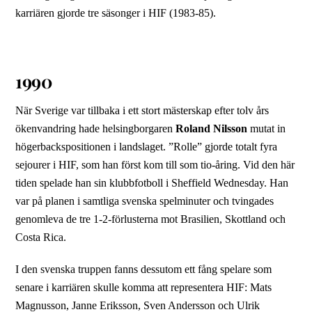
karriären gjorde tre säsonger i HIF (1983-85).
1990
När Sverige var tillbaka i ett stort mästerskap efter tolv års
ökenvandring hade helsingborgaren
Roland Nilsson
mutat in
högerbackspositionen i landslaget. ”Rolle” gjorde totalt fyra
sejourer i HIF, som han först kom till som tio-åring. Vid den här
tiden spelade han sin klubbfotboll i Sheffield Wednesday. Han
var på planen i samtliga svenska spelminuter och tvingades
genomleva de tre 1-2-förlusterna mot Brasilien, Skottland och
Costa Rica.
I den svenska truppen fanns dessutom ett fång spelare som
senare i karriären skulle komma att representera HIF: Mats
Magnusson, Janne Eriksson, Sven Andersson och Ulrik