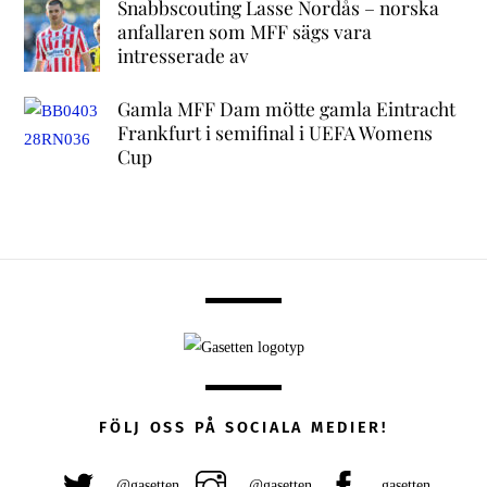
Snabbscouting Lasse Nordås – norska
anfallaren som MFF sägs vara
intresserade av
Gamla MFF Dam mötte gamla Eintracht
Frankfurt i semifinal i UEFA Womens
Cup
FÖLJ OSS PÅ SOCIALA MEDIER!
@gasetten
@gasetten
gasetten