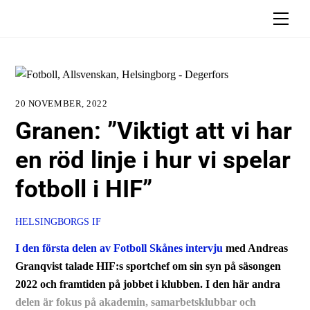
Skip
Men
to
content
20 NOVEMBER, 2022
Granen: ”Viktigt att vi har
en röd linje i hur vi spelar
fotboll i HIF”
HELSINGBORGS IF
I den första delen av Fotboll Skånes intervju
med Andreas
Granqvist talade HIF:s sportchef om sin syn på säsongen
2022 och framtiden på jobbet i klubben. I den här andra
delen är fokus på akademin, samarbetsklubbar och