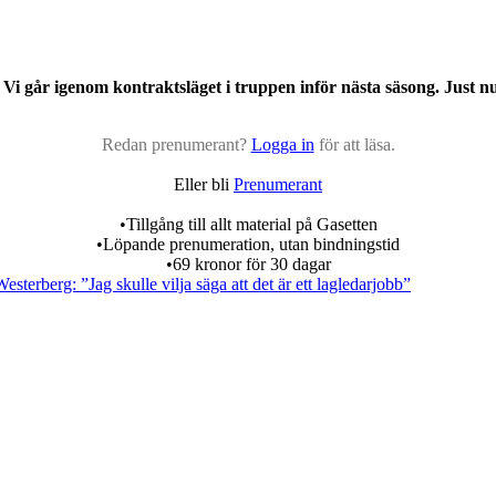
Vi går igenom kontraktsläget i truppen inför nästa säsong. Just nu
Redan prenumerant?
Logga in
för att läsa.
Eller bli
Prenumerant
•Tillgång till allt material på Gasetten
•Löpande prenumeration, utan bindningstid
•69 kronor för 30 dagar
esterberg: ”Jag skulle vilja säga att det är ett lagledarjobb”