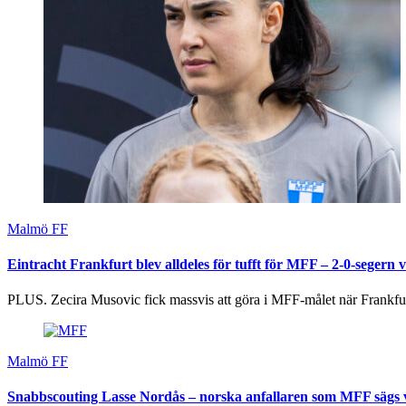
Malmö FF
Eintracht Frankfurt blev alldeles för tufft för MFF – 2-0-segern v
PLUS. Zecira Musovic fick massvis att göra i MFF-målet när Frankfur
Malmö FF
Snabbscouting Lasse Nordås – norska anfallaren som MFF sägs v