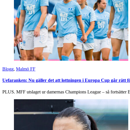
Blogg
,
Malmö FF
Uefaranken: Nu gäller det att lottningen i Europa Cup går rätt
PLUS. MFF utslaget ur damernas Champions League – så fortsätter E