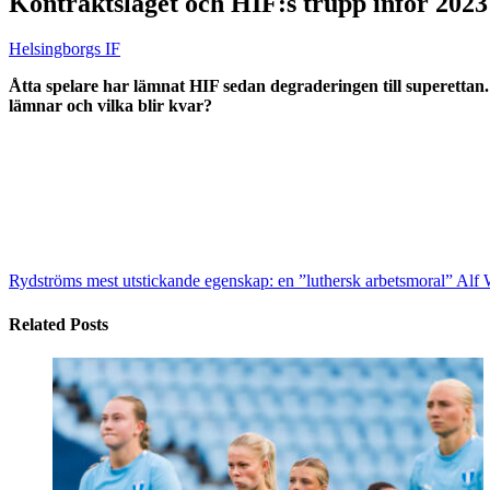
Kontraktsläget och HIF:s trupp inför 2023
Helsingborgs IF
Åtta spelare har lämnat HIF sedan degraderingen till superettan. 
lämnar och vilka blir kvar?
Rydströms mest utstickande egenskap: en ”luthersk arbetsmoral”
Alf W
Related Posts