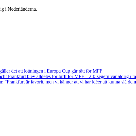
ig i Nederländerna.
äller det att lottningen i Europa Cup går rätt för MFF
acht Frankfurt blev alldeles för tufft för MFF – 2-0-segern var aldrig i fa
n: ”Frankfurt är favorit, men vi känner att vi har idéer att kunna slå de