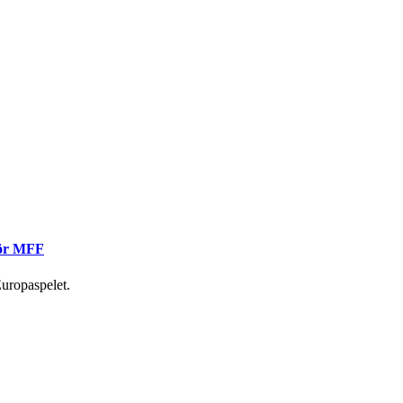
 för MFF
uropaspelet.