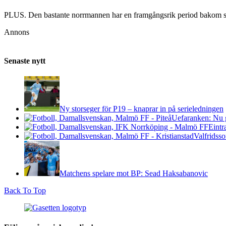
PLUS. Den bastante norrmannen har en framgångsrik period bakom s
Annons
Senaste nytt
Ny storseger för P19 – knaprar in på serieledningen
Uefaranken: Nu g
Eintr
Valfridsso
Matchens spelare mot BP: Sead Haksabanovic
Back To Top