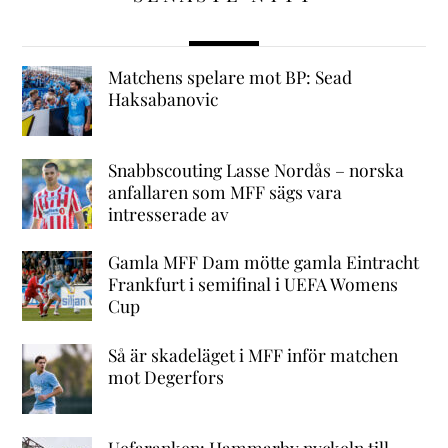
Matchens spelare mot BP: Sead
Haksabanovic
Snabbscouting Lasse Nordås – norska
anfallaren som MFF sägs vara
intresserade av
Gamla MFF Dam mötte gamla Eintracht
Frankfurt i semifinal i UEFA Womens
Cup
Så är skadeläget i MFF inför matchen
mot Degerfors
Uefaranken: Hammarby nyckeln till