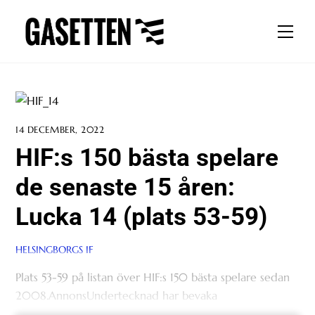
Skip
to
Men
content
14 DECEMBER, 2022
HIF:s 150 bästa spelare
de senaste 15 åren:
Lucka 14 (plats 53-59)
HELSINGBORGS IF
Plats 53-59 på listan över HIF:s 150 bästa spelare sedan
2008.AnnonsUndertecknad har bevaka