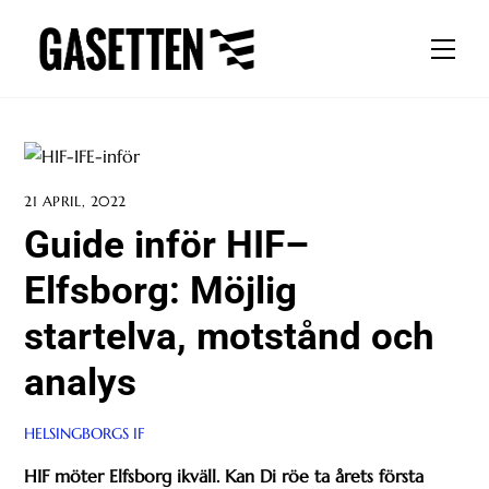
Skip
to
Men
content
21 APRIL, 2022
Guide inför HIF–
Elfsborg: Möjlig
startelva, motstånd och
analys
HELSINGBORGS IF
HIF möter Elfsborg ikväll. Kan Di röe ta årets första