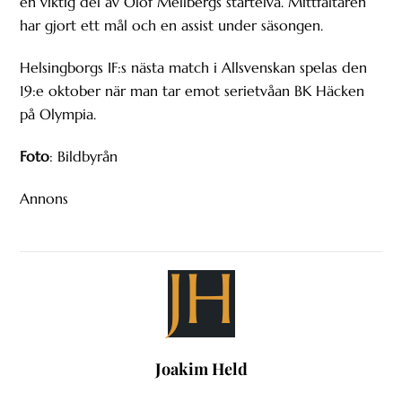
en viktig del av Olof Mellbergs startelva. Mittfältaren
har gjort ett mål och en assist under säsongen.
Helsingborgs IF:s nästa match i Allsvenskan spelas den
19:e oktober när man tar emot serietvåan BK Häcken
på Olympia.
Foto
: Bildbyrån
Annons
JH
Joakim Held