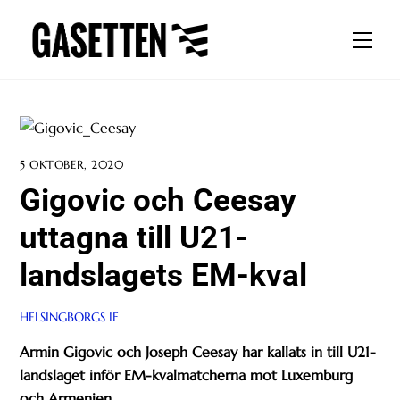
Skip
to
Men
content
5 OKTOBER, 2020
Gigovic och Ceesay
uttagna till U21-
landslagets EM-kval
HELSINGBORGS IF
Armin Gigovic och Joseph Ceesay har kallats in till U21-
landslaget inför EM-kvalmatcherna mot Luxemburg
och Armenien.