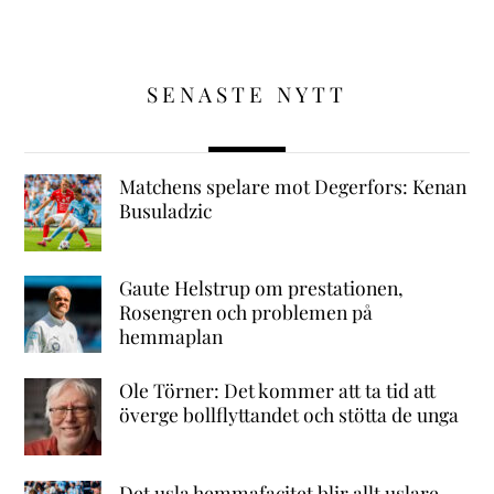
SENASTE NYTT
Matchens spelare mot Degerfors: Kenan
Busuladzic
Gaute Helstrup om prestationen,
Rosengren och problemen på
hemmaplan
Ole Törner: Det kommer att ta tid att
överge bollflyttandet och stötta de unga
Det usla hemmafacitet blir allt uslare –