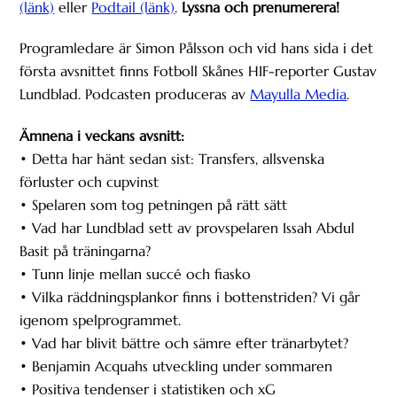
(länk)
eller
Podtail (länk)
.
Lyssna och prenumerera!
Programledare är Simon Pålsson och vid hans sida i det
första avsnittet finns Fotboll Skånes HIF-reporter Gustav
Lundblad. Podcasten produceras av
Mayulla Media
.
Ämnena i veckans avsnitt:
• Detta har hänt sedan sist: Transfers, allsvenska
förluster och cupvinst
• Spelaren som tog petningen på rätt sätt
• Vad har Lundblad sett av provspelaren Issah Abdul
Basit på träningarna?
• Tunn linje mellan succé och fiasko
• Vilka räddningsplankor finns i bottenstriden? Vi går
igenom spelprogrammet.
• Vad har blivit bättre och sämre efter tränarbytet?
• Benjamin Acquahs utveckling under sommaren
• Positiva tendenser i statistiken och xG