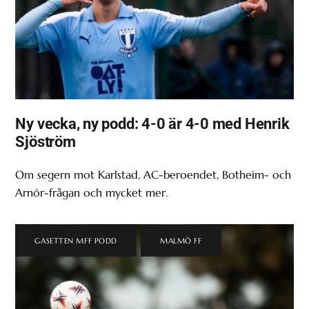
Ny vecka, ny podd: 4-0 är 4-0 med Henrik
Sjöström
Om segern mot Karlstad, AC-beroendet, Botheim- och
Arnór-frågan och mycket mer.
GASETTEN MFF PODD
,
MALMÖ FF