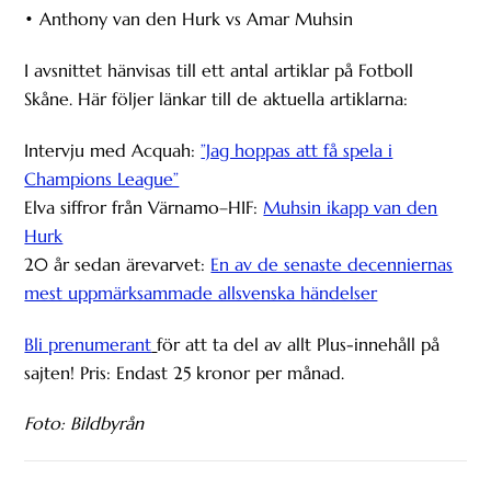
• Anthony van den Hurk vs Amar Muhsin
I avsnittet hänvisas till ett antal artiklar på Fotboll
Skåne. Här följer länkar till de aktuella artiklarna:
Intervju med Acquah:
”Jag hoppas att få spela i
Champions League”
Elva siffror från Värnamo–HIF:
Muhsin ikapp van den
Hurk
20 år sedan ärevarvet:
En av de senaste decenniernas
mest uppmärksammade allsvenska händelser
Bli prenumerant
för att ta del av allt Plus-innehåll på
sajten! Pris: Endast 25 kronor per månad.
Foto: Bildbyrån