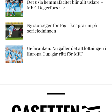
Det usla hemmafacitet blir allt uslare –
MFF-Degerfors 1-2
Ny storseger för P19 – knaprar in på
serieledningen
Uefaranken: Nu gäller det att lottningen i
Europa Cup går rätt för MFF