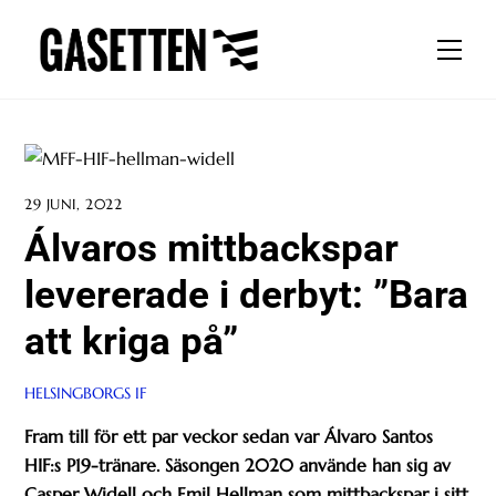
Skip
to
Men
content
29 JUNI, 2022
Álvaros mittbackspar
levererade i derbyt: ”Bara
att kriga på”
HELSINGBORGS IF
Fram till för ett par veckor sedan var Álvaro Santos
HIF:s P19-tränare. Säsongen 2020 använde han sig av
Casper Widell och Emil Hellman som mittbackspar i sitt