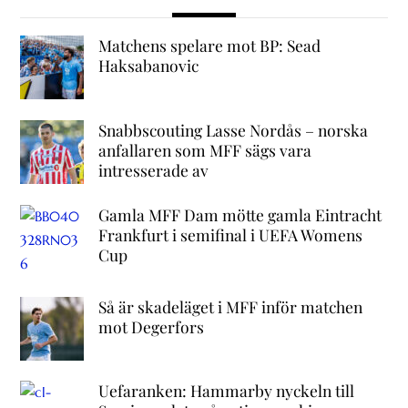
Matchens spelare mot BP: Sead
Haksabanovic
Snabbscouting Lasse Nordås – norska
anfallaren som MFF sägs vara
intresserade av
Gamla MFF Dam mötte gamla Eintracht
Frankfurt i semifinal i UEFA Womens
Cup
Så är skadeläget i MFF inför matchen
mot Degerfors
Uefaranken: Hammarby nyckeln till