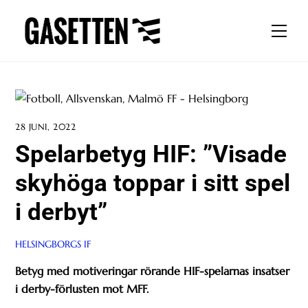
Skip
to
Men
content
28 JUNI, 2022
Spelarbetyg HIF: ”Visade
skyhöga toppar i sitt spel
i derbyt”
HELSINGBORGS IF
Betyg med motiveringar rörande HIF-spelarnas insatser
i derby-förlusten mot MFF.