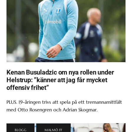
Kenan Busuladzic om nya rollen under
Helstrup: ”känner att jag får mycket
offensiv frihet”
PLUS. 19-åringen trivs att spela på ett tremannamittfält
med Otto Rosengren och Adrian Skogmar.
BLOGG
,
MALMÖ FF