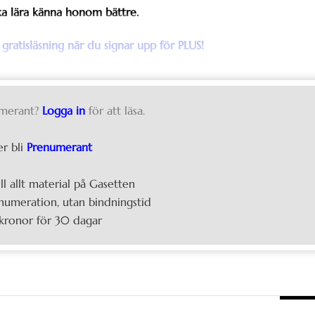
öka lära känna honom bättre.
 gratisläsning när du signar upp för PLUS!
merant?
Logga in
för att läsa.
er bli
Prenumerant
ill allt material på Gasetten
umeration, utan bindningstid
kronor för 30 dagar