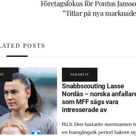
Företagsfokus för Pontus Jansso
”Tittar på nya marknade
LATED POSTS
FF
MALMÖ FF
Snabbscouting Lasse
Nordås – norska anfallar
som MFF sägs vara
intresserade av
PLUS. Den bastante norrmannen h
en framgångsrik period bakom sig