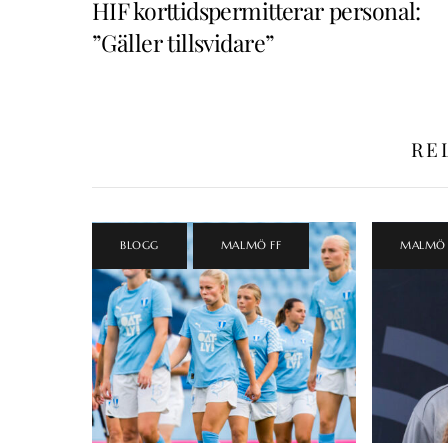
HIF korttidspermitterar personal:
”Gäller tillsvidare”
RE
BLOGG
,
MALMÖ FF
MALMÖ 