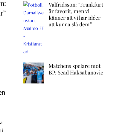
n:
Valfridsson: ”Frankfurt
är favorit, men vi
r”
känner att vi har idéer
att kunna slå dem”
Matchens spelare mot
BP: Sead Haksabanovic
en
ar
 i