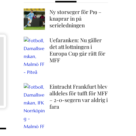
Ny storseger för P19 –
knaprar in på
serieledningen
Uefaranken: Nu gäller
det att lottningen i
Europa Cup går rätt för
MFF
Eintracht Frankfurt blev
alldeles för tufft för MFF
– 2-0-segern var aldrig i
fara