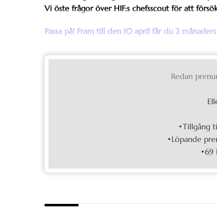
Vi öste frågor över HIF:s chefsscout för att förs
Passa på! Fram till den 10 april får du 2 månaders
Redan prenu
Ell
•Tillgång t
•Löpande pren
•69 