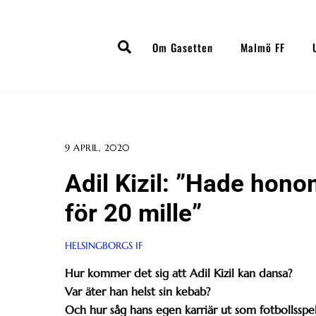
Skip
to
Search
content
Om Gasetten
Malmö FF
9 APRIL, 2020
Adil Kizil: ”Hade hono
för 20 mille”
HELSINGBORGS IF
Hur kommer det sig att Adil Kizil kan dansa?
Var äter han helst sin kebab?
Och hur såg hans egen karriär ut som fotbollsspe