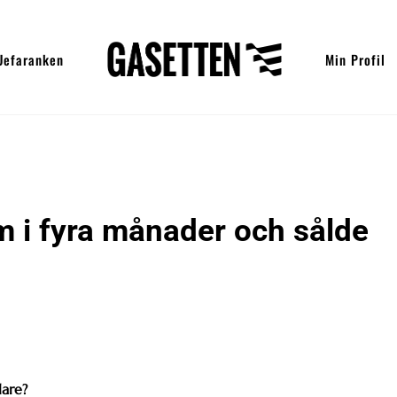
Uefaranken
Min Profil
m i fyra månader och sålde
lare?