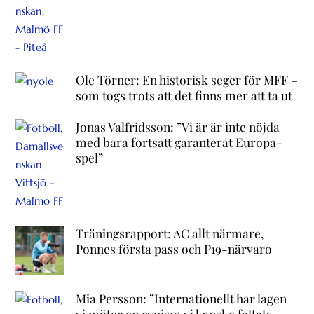
Ole Törner: En historisk seger för MFF –
som togs trots att det finns mer att ta ut
Jonas Valfridsson: ”Vi är är inte nöjda
med bara fortsatt garanterat Europa-
spel”
Träningsrapport: AC allt närmare,
Ponnes första pass och P19-närvaro
Mia Persson: ”Internationellt har lagen
vi möter en cynism vi kanske fattats