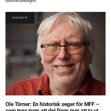
nationsrankingen.
MALMÖ FF
Ole Törner: En historisk seger för MFF –
som togs trots att det finns mer att ta ut