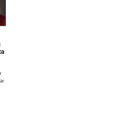
s
ta
r
är