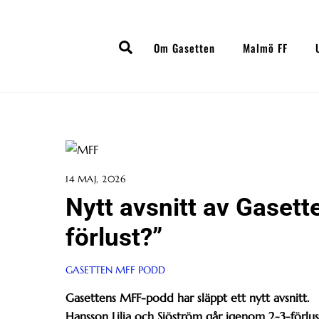
Skip
to
Search
content
Om Gasetten
Malmö FF
14 MAJ, 2026
Nytt avsnitt av Gaset
förlust?”
GASETTEN MFF PODD
Gasettens MFF-podd har släppt ett nytt avsnitt.
Hansson Lilja och Sjöström går igenom 2-3-förlu