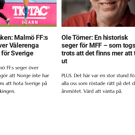
ken: Malmö FF:s
Ole Törner: En historisk
ver Vålerenga
seger för MFF – som tog
 för Sverige
trots att det finns mer att 
ut
ö FF:s seger över
gör att Norge inte har
PLUS. Det här var en stor stund fö
s att hota Sverige på
alla oss som röstade rätt på det d
kingen.
årsmötet. Värd att vänta på.