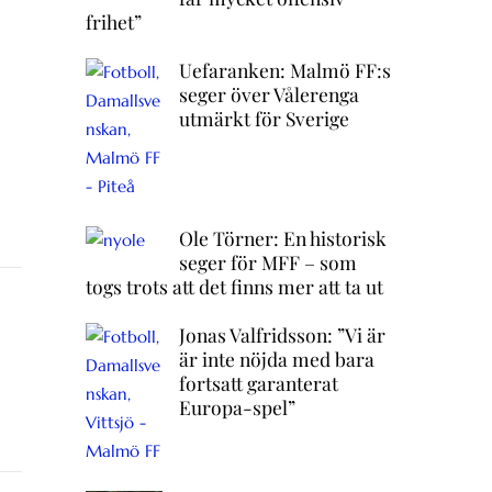
frihet”
Uefaranken: Malmö FF:s
seger över Vålerenga
utmärkt för Sverige
Ole Törner: En historisk
seger för MFF – som
togs trots att det finns mer att ta ut
Jonas Valfridsson: ”Vi är
är inte nöjda med bara
fortsatt garanterat
Europa-spel”