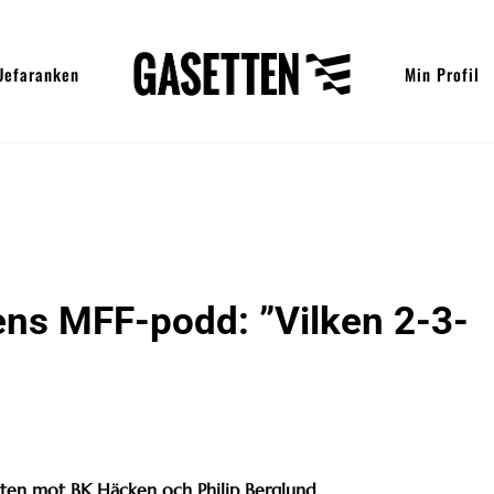
Uefaranken
Min Profil
tens MFF-podd: ”Vilken 2-3-
sten mot BK Häcken och Philip Berglund.