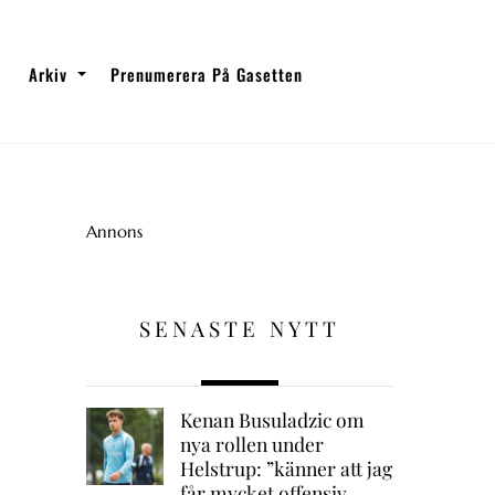
Arkiv
Prenumerera På Gasetten
Annons
SENASTE NYTT
Kenan Busuladzic om
nya rollen under
Helstrup: ”känner att jag
får mycket offensiv