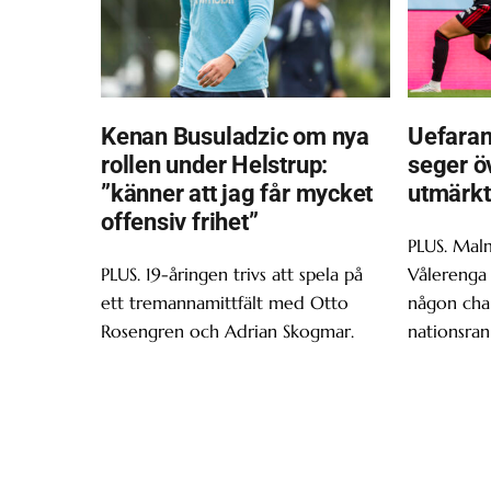
Kenan Busuladzic om nya
Uefaran
rollen under Helstrup:
seger ö
”känner att jag får mycket
utmärkt
offensiv frihet”
PLUS. Malm
PLUS. 19-åringen trivs att spela på
Vålerenga 
ett tremannamittfält med Otto
någon chan
Rosengren och Adrian Skogmar.
nationsran