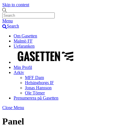
Skip to content
Menu
Search
Om Gasetten
Malmö FF
Uefaranken
Min Profil
Arkiv
MFF Dam
Helsingborgs IF
Jonas Hansson
Ole Törner
Prenumerera på Gasetten
Close Menu
Panel