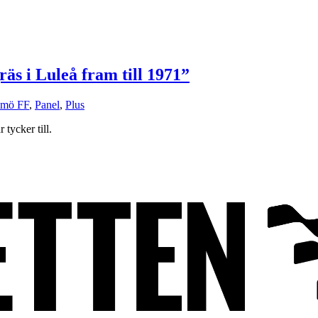
s i Luleå fram till 1971”
mö FF
,
Panel
,
Plus
tycker till.