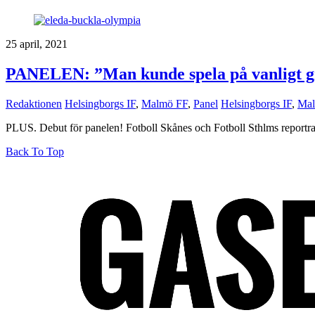
25 april, 2021
PANELEN: ”Man kunde spela på vanligt grä
Redaktionen
Helsingborgs IF
,
Malmö FF
,
Panel
Helsingborgs IF
,
Mal
PLUS. Debut för panelen! Fotboll Skånes och Fotboll Sthlms reportrar 
Back To Top