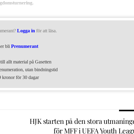
ngdomsturnering.
umerant?
Logga in
för att läsa.
ler bli
Prenumerant
till allt material på Gasetten
numeration, utan bindningstid
9 kronor för 30 dagar
HJK starten på den stora utmaning
för MFF i UEFA Youth Leag