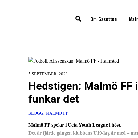
Skip
to
Search
Om Gasetten
Mal
content
5 SEPTEMBER, 2023
Hedstigen: Malmö FF i
funkar det
BLOGG
,
MALMÖ FF
Malmö FF spelar i Uefa Youth League i höst.
Det är fjärde gången klubbens U19-lag är med – men