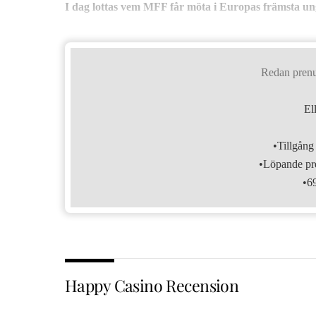
I dag lottas vem MFF får möta i Europas främsta u
Redan pren
El
•Tillgång 
•Löpande pre
•6
Happy Casino Recension