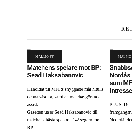
RE
MALMÖ FF
MALMÖ 
Matchens spelare mot BP:
Snabbsc
Sead Haksabanovic
Nordås 
som MF
intress
Kandidat till MFF:s snyggaste mål hittills
denna säsong, samt en matchavgörande
assist.
PLUS. Den 
Gasetten utser Sead Haksabanovic till
framgångsri
matchens bästa spelare i 1-2 segern mot
Nederlände
BP.