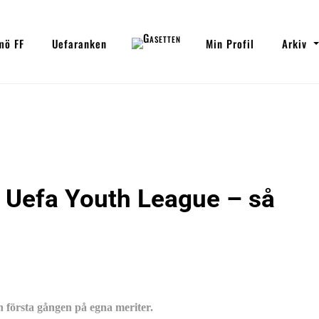
mö FF
Uefaranken
Min Profil
Arkiv
 Uefa Youth League – så
 första gången på egna meriter.