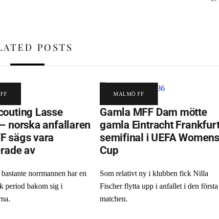
LATED POSTS
FF
MALMÖ FF
outing Lasse
Gamla MFF Dam mötte
– norska anfallaren
gamla Eintracht Frankfurt
F sägs vara
semifinal i UEFA Women
erade av
Cup
bastante norrmannen har en
Som relativt ny i klubben fick Nilla
k period bakom sig i
Fischer flytta upp i anfallet i den första
rna.
matchen.