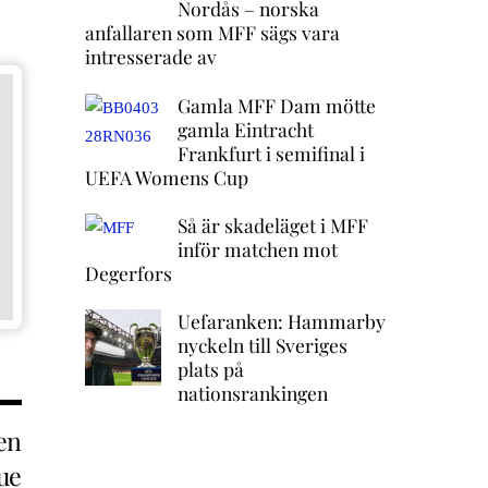
Nordås – norska
anfallaren som MFF sägs vara
intresserade av
Gamla MFF Dam mötte
gamla Eintracht
Frankfurt i semifinal i
UEFA Womens Cup
Så är skadeläget i MFF
inför matchen mot
Degerfors
Uefaranken: Hammarby
nyckeln till Sveriges
plats på
nationsrankingen
en
ue