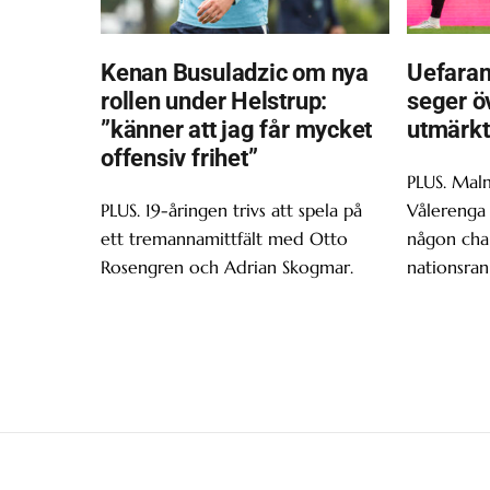
Kenan Busuladzic om nya
Uefaran
rollen under Helstrup:
seger ö
”känner att jag får mycket
utmärkt
offensiv frihet”
PLUS. Malm
PLUS. 19-åringen trivs att spela på
Vålerenga 
ett tremannamittfält med Otto
någon chan
Rosengren och Adrian Skogmar.
nationsran