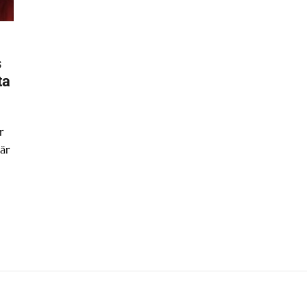
s
ta
r
är