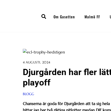
Skip
to
Search
content
Om Gasetten
Malmö FF
4 AUGUSTI, 2024
Djurgården har fler lät
playoff
BLOGG
Chanserna är goda för Djurgården att ta sig hela
hittar jag bar två riktiga nitlotter medan DIF kom