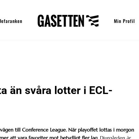
Uefaranken
Min Profil
ta än svåra lotter i ECL-
 vägen till Conference League. När playoffet lottas i morgon
mer att vara favoriter mot betydligt fler lag.
Djurgården är