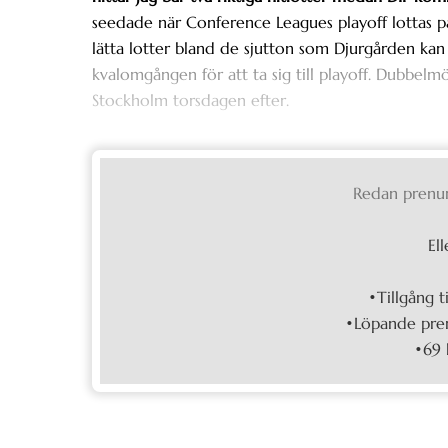
seedade när Conference Leagues playoff lottas p
lätta lotter bland de sjutton som Djurgården kan 
kvalomgången för att ta sig till playoff. Dubbelm
Stockholm torsdagen efter.
Redan prenu
Ell
•Tillgång t
•Löpande pren
•69 