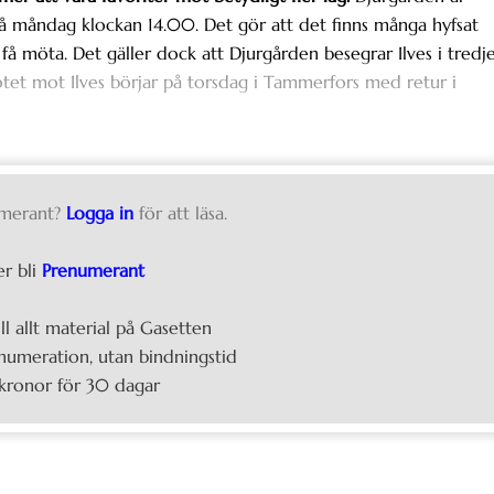
å måndag klockan 14.00. Det gör att det finns många hyfsat
få möta. Det gäller dock att Djurgården besegrar Ilves i tredj
ötet mot Ilves börjar på torsdag i Tammerfors med retur i
merant?
Logga in
för att läsa.
er bli
Prenumerant
ill allt material på Gasetten
umeration, utan bindningstid
kronor för 30 dagar