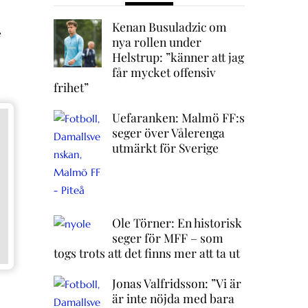
Kenan Busuladzic om
e
nya rollen under
Helstrup: ”känner att jag
får mycket offensiv
frihet”
Uefaranken: Malmö FF:s
seger över Vålerenga
utmärkt för Sverige
Ole Törner: En historisk
seger för MFF – som
togs trots att det finns mer att ta ut
Jonas Valfridsson: ”Vi är
är inte nöjda med bara