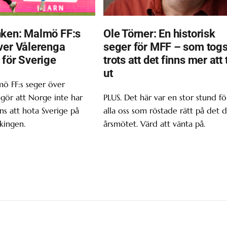
ken: Malmö FF:s
Ole Törner: En historisk
ver Vålerenga
seger för MFF – som tog
 för Sverige
trots att det finns mer att 
ut
ö FF:s seger över
gör att Norge inte har
PLUS. Det här var en stor stund fö
s att hota Sverige på
alla oss som röstade rätt på det d
kingen.
årsmötet. Värd att vänta på.