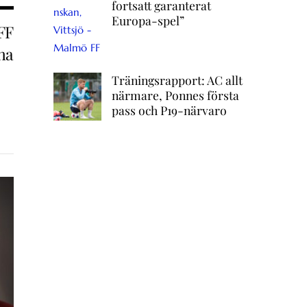
fortsatt garanterat
Europa-spel”
FF
rna
Träningsrapport: AC allt
närmare, Ponnes första
pass och P19-närvaro