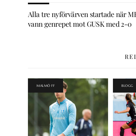
Alla tre nyförvärven startade när M
vann genrepet mot GUSK med 2-0
RE
MALMÖ FF
BLOGG