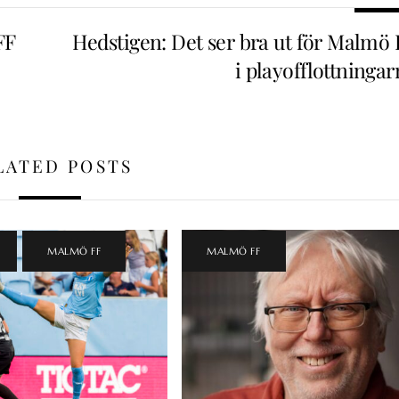
FF
Hedstigen: Det ser bra ut för Malmö 
i playofflottninga
LATED POSTS
,
MALMÖ FF
MALMÖ FF