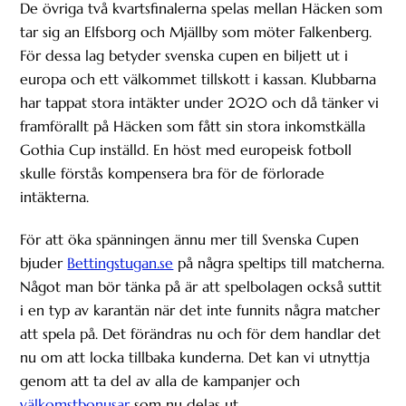
De övriga två kvartsfinalerna spelas mellan Häcken som
tar sig an Elfsborg och Mjällby som möter Falkenberg.
För dessa lag betyder svenska cupen en biljett ut i
europa och ett välkommet tillskott i kassan. Klubbarna
har tappat stora intäkter under 2020 och då tänker vi
framförallt på Häcken som fått sin stora inkomstkälla
Gothia Cup inställd. En höst med europeisk fotboll
skulle förstås kompensera bra för de förlorade
intäkterna.
För att öka spänningen ännu mer till Svenska Cupen
bjuder
Bettingstugan.se
på några speltips till matcherna.
Något man bör tänka på är att spelbolagen också suttit
i en typ av karantän när det inte funnits några matcher
att spela på. Det förändras nu och för dem handlar det
nu om att locka tillbaka kunderna. Det kan vi utnyttja
genom att ta del av alla de kampanjer och
välkomstbonusar
som nu delas ut.