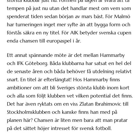
tempen på just nu utan det handlar mest om vem som
spenderat tiden sedan början av mars bäst. För Malmö
har turneringen inget mer syfte än att bygga form och
förstås säkra en ny titel. För AIK betyder svenska cupen
enda chansen till europaspel i år.
Ett annat spännande möte är det mellan Hammarby
och IFK Göteborg. Båda klubbarna har satsat en hel del
de senaste åren och båda behöver få utdelning relativt
snart. En titel är efterlängtat! Hos Hammarby finns
ambitioner om att bli Sveriges största klubb inom kort
och alla som följt klubben vet vilken potential det finns.
Det har även ryktats om en viss Zlatan Ibrahimovic till
Stockholmsklubben och kanske finns han med på
planen här? Chansen är liten men bara att man pratar
på det sättet höjer intresset för svensk fotboll.