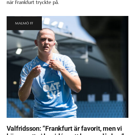
när Frankfurt tryckte på.
MALMÖ FF
Valfridsson: ”Frankfurt är favorit, men vi