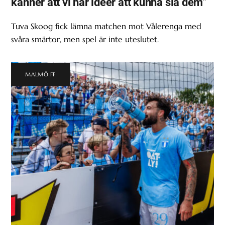
känner att vi har idéer att kunna slå dem”
Tuva Skoog fick lämna matchen mot Vålerenga med
svåra smärtor, men spel är inte uteslutet.
MALMÖ FF