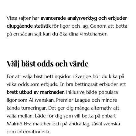
Vissa sajter har
avancerade analysverktyg och erbjuder
djupgående statistik
för ligor och lag. Genom att betta
på en sådan sajt kan du öka dina vinstchanser.
Välj bäst odds och värde
För att välja bäst bettingsidor i Sverige bör du kika på
vilka odds som erbjuds. En bra bettingsajt erbjuder ett
brett utbud av marknader
, inklusive både populära
ligor som Allsvenskan, Premier League och mindre
kända turneringar. Det ger dig många alternativ att
välja mellan, både för dig som vill betta på enbart
Malmö FFs: matcher och på andra lag, såväl svenska
som internationella.