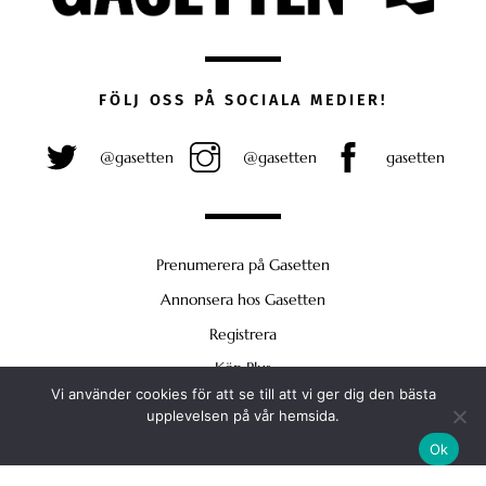
FÖLJ OSS PÅ SOCIALA MEDIER!
@gasetten
@gasetten
gasetten
Prenumerera på Gasetten
Annonsera hos Gasetten
Registrera
Köp Plus
Vi använder cookies för att se till att vi ger dig den bästa
Back
upplevelsen på vår hemsida.
To
Ok
Top