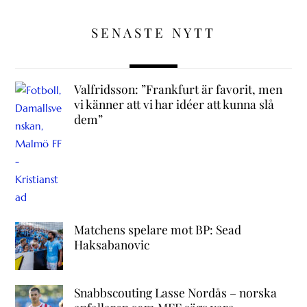
SENASTE NYTT
Valfridsson: ”Frankfurt är favorit, men
vi känner att vi har idéer att kunna slå
dem”
Matchens spelare mot BP: Sead
Haksabanovic
Snabbscouting Lasse Nordås – norska