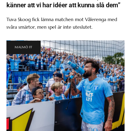
känner att vi har idéer att kunna slå dem”
Tuva Skoog fick lämna matchen mot Vålerenga med
svåra smärtor, men spel är inte uteslutet.
MALMÖ FF