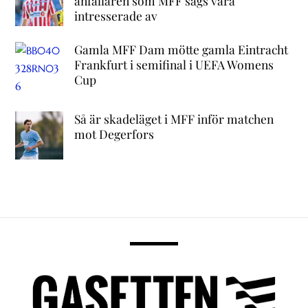
anfallaren som MFF sägs vara
intresserade av
Gamla MFF Dam mötte gamla Eintracht
Frankfurt i semifinal i UEFA Womens
Cup
Så är skadeläget i MFF inför matchen
mot Degerfors