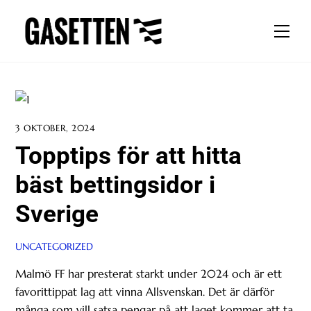
Skip
to
Men
content
3 OKTOBER, 2024
Topptips för att hitta
bäst bettingsidor i
Sverige
UNCATEGORIZED
Malmö FF har presterat starkt under 2024 och är ett
favorittippat lag att vinna Allsvenskan. Det är därför
många som vill satsa pengar på att laget kommer att ta